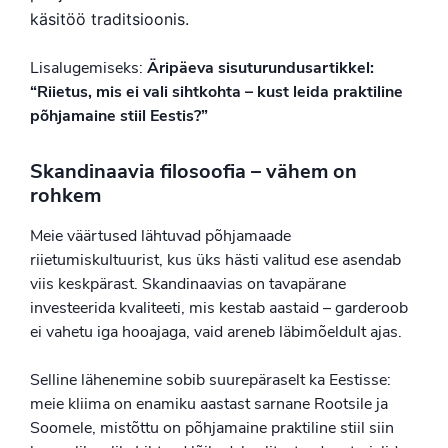
käsitöö traditsioonis.
Lisalugemiseks:
Äripäeva sisuturundusartikkel:
“Riietus, mis ei vali sihtkohta – kust leida praktiline
põhjamaine stiil Eestis?”
Skandinaavia filosoofia – vähem on
rohkem
Meie väärtused lähtuvad põhjamaade
riietumiskultuurist, kus üks hästi valitud ese asendab
viis keskpärast. Skandinaavias on tavapärane
investeerida kvaliteeti, mis kestab aastaid – garderoob
ei vahetu iga hooajaga, vaid areneb läbimõeldult ajas.
Selline lähenemine sobib suurepäraselt ka Eestisse:
meie kliima on enamiku aastast sarnane Rootsile ja
Soomele, mistõttu on põhjamaine praktiline stiil siin