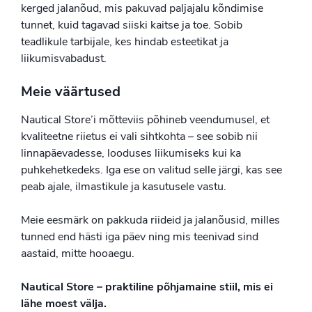
kerged jalanõud, mis pakuvad paljajalu kõndimise
tunnet, kuid tagavad siiski kaitse ja toe. Sobib
teadlikule tarbijale, kes hindab esteetikat ja
liikumisvabadust.
Meie väärtused
Nautical Store’i mõtteviis põhineb veendumusel, et
kvaliteetne riietus ei vali sihtkohta – see sobib nii
linnapäevadesse, looduses liikumiseks kui ka
puhkehetkedeks. Iga ese on valitud selle järgi, kas see
peab ajale, ilmastikule ja kasutusele vastu.
Meie eesmärk on pakkuda riideid ja jalanõusid, milles
tunned end hästi iga päev ning mis teenivad sind
aastaid, mitte hooaegu.
Nautical Store – praktiline põhjamaine stiil, mis ei
lähe moest välja.