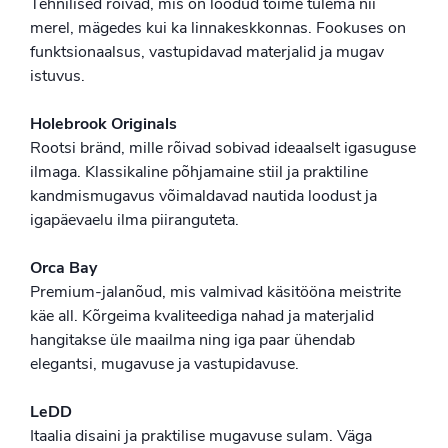
Tehnilised rõivad, mis on loodud toime tulema nii
merel, mägedes kui ka linnakeskkonnas. Fookuses on
funktsionaalsus, vastupidavad materjalid ja mugav
istuvus.
Holebrook Originals
Rootsi bränd, mille rõivad sobivad ideaalselt igasuguse
ilmaga. Klassikaline põhjamaine stiil ja praktiline
kandmismugavus võimaldavad nautida loodust ja
igapäevaelu ilma piiranguteta.
Orca Bay
Premium-jalanõud, mis valmivad käsitööna meistrite
käe all. Kõrgeima kvaliteediga nahad ja materjalid
hangitakse üle maailma ning iga paar ühendab
elegantsi, mugavuse ja vastupidavuse.
LeDD
Itaalia disaini ja praktilise mugavuse sulam. Väga