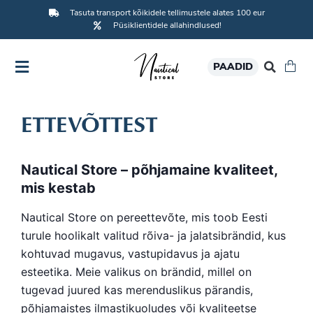
Tasuta transport kõikidele tellimustele alates 100 eur
Püsiklientidele allahindlused!
PAADID
ETTEVÕTTEST
Nautical Store – põhjamaine kvaliteet,
mis kestab
Nautical Store on pereettevõte, mis toob Eesti
turule hoolikalt valitud rõiva- ja jalatsibrändid, kus
kohtuvad mugavus, vastupidavus ja ajatu
esteetika. Meie valikus on brändid, millel on
tugevad juured kas merenduslikus pärandis,
põhjamaistes ilmastikuoludes või kvaliteetse