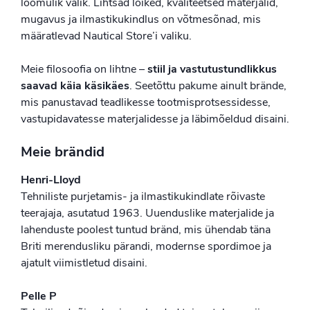
loomulik valik. Lihtsad lõiked, kvaliteetsed materjalid,
mugavus ja ilmastikukindlus on võtmesõnad, mis
määratlevad Nautical Store’i valiku.
Meie filosoofia on lihtne –
stiil ja vastutustundlikkus
saavad käia käsikäes
. Seetõttu pakume ainult brände,
mis panustavad teadlikesse tootmisprotsessidesse,
vastupidavatesse materjalidesse ja läbimõeldud disaini.
Meie brändid
Henri-Lloyd
Tehniliste purjetamis- ja ilmastikukindlate rõivaste
teerajaja, asutatud 1963. Uuenduslike materjalide ja
lahenduste poolest tuntud bränd, mis ühendab täna
Briti merendusliku pärandi, modernse spordimoe ja
ajatult viimistletud disaini.
Pelle P