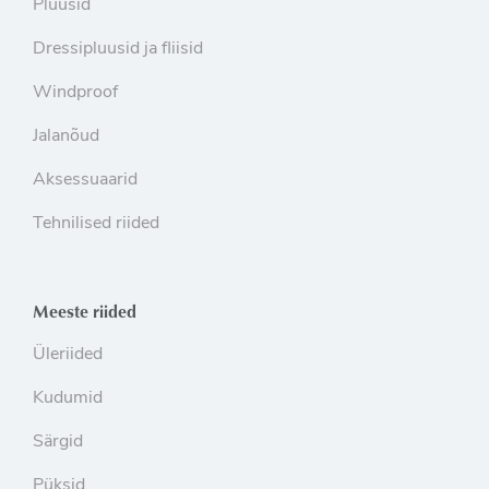
Pluusid
Dressipluusid ja fliisid
Windproof
Jalanõud
Aksessuaarid
Tehnilised riided
Meeste riided
Üleriided
Kudumid
Särgid
Püksid