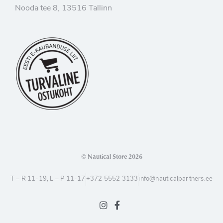
Nooda tee 8, 13516 Tallinn
© Nautical Store 2026
T – R 11-19, L – P 11-17
+372 5552 3133
info@nauticalpartners.ee