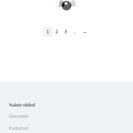
1
2
3
…
→
Naiste riided
Üleriided
Kudumid