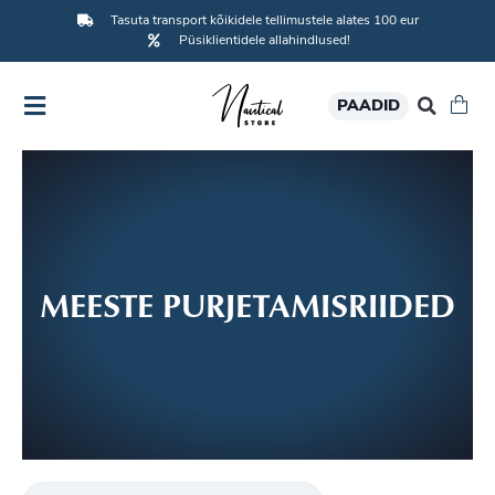
Tasuta transport kõikidele tellimustele alates 100 eur
Püsiklientidele allahindlused!
PAADID
MEESTE PURJETAMISRIIDED