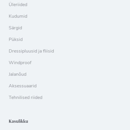
Üleriided
Kudumid
Särgid
Püksid
Dressipluusid ja fliisid
Windproof
Jalanõud
Aksessuaarid
Tehnilised riided
Kasulikku