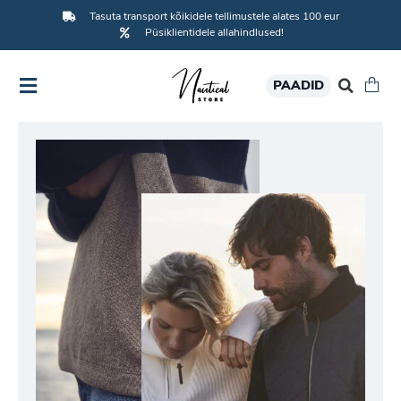
Tasuta transport kõikidele tellimustele alates 100 eur
Püsiklientidele allahindlused!
PAADID