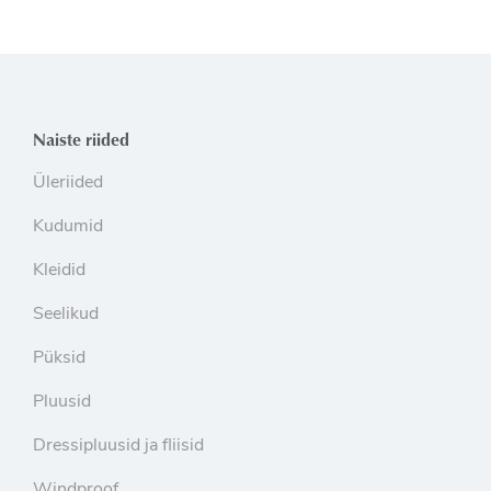
Naiste riided
Üleriided
Kudumid
Kleidid
Seelikud
Püksid
Pluusid
Dressipluusid ja fliisid
Windproof