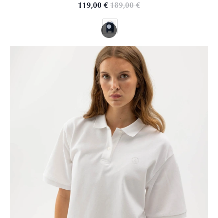
119,00
€
189,00
€