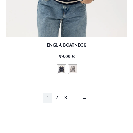
ENGLA BOATNECK
99,00
€
1
2
3
…
→