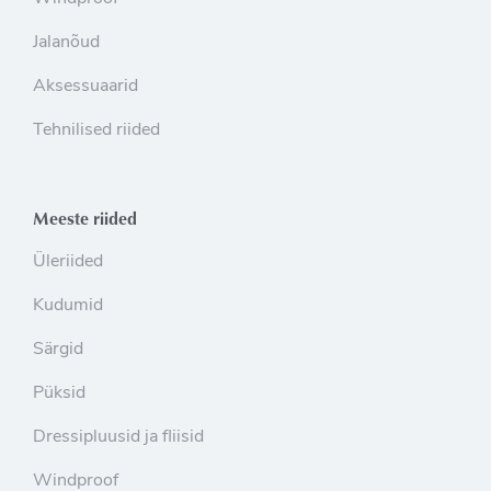
Jalanõud
Aksessuaarid
Tehnilised riided
Meeste riided
Üleriided
Kudumid
Särgid
Püksid
Dressipluusid ja fliisid
Windproof