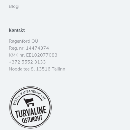
Blogi
Kontakt
Ragenford OÜ
Reg. nr. 14474374
KMK nr. EE102077083
+372 5552 3133
Nooda tee 8, 13516 Tallinn