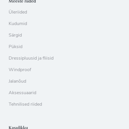
Meeste riided
Üleriided
Kudumid
Särgid
Püksid
Dressipluusid ja fliisid
Windproof
Jalanõud
Aksessuaarid
Tehnilised riided
Kasulikku