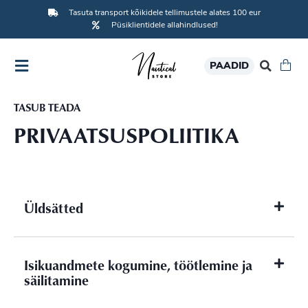
Tasuta transport kõikidele tellimustele alates 100 eur
Püsiklientidele allahindlused!
PAADID
TASUB TEADA
PRIVAATSUS­POLIITIKA
Üldsätted
Isikuandmete kogumine, töötlemine ja
säilitamine