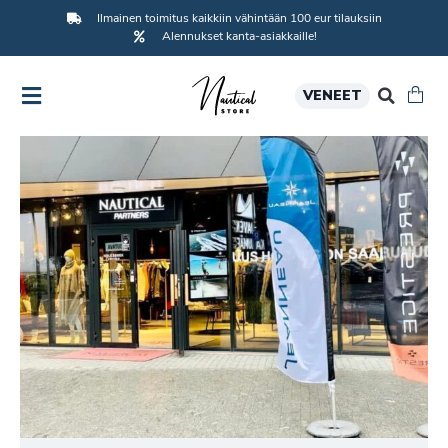
Ilmainen toimitus kaikkiin vähintään 100 eur tilauksiin
Alennukset kanta-asiakkaille!
VENEET