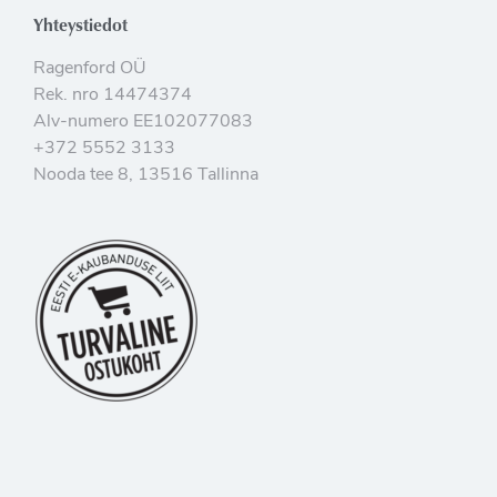
Yhteystiedot
Ragenford OÜ
Rek. nro 14474374
Alv-numero EE102077083
+372 5552 3133
Nooda tee 8, 13516 Tallinna