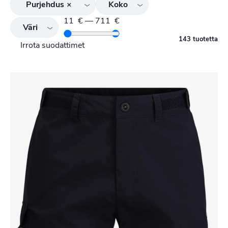
Purjehdus
×
Koko
11
€
—
711
€
Väri
143 tuotetta
Irrota suodattimet