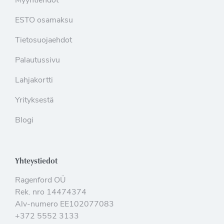
Myyntiehdot
ESTO osamaksu
Tietosuojaehdot
Palautussivu
Lahjakortti
Yrityksestä
Blogi
Yhteystiedot
Ragenford OÜ
Rek. nro 14474374
Alv-numero EE102077083
+372 5552 3133