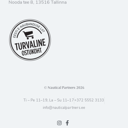
Nooda tee 8, 13516 Tallinna
© Nautical Partners 2026
Ti – Pe 11–19, La – Su 11–17
+372 5552 3133
info@nauticalpartners.ee