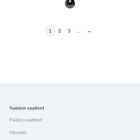
1
2
3
…
→
Naisten vaatteet
Päällysvaatteet
Neuleet