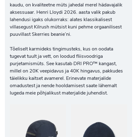
kaudu, on kvaliteetne müts jahedal merel hädavajalik
aksessuaar. Henri Lloydi 2026. aasta valik pakub
lahendusi igaks olukorraks: alates klassikalisest
villasegust Kilrush mütsist kuni pehme orgaanilisest
puuvillast Skerries beanie’ni.
Tõeliselt karmideks tingimusteks, kus on oodata
tugevat tuult ja vett, on loodud fliisvoodriga
purjetamismüts. See kasutab DRI PRO™ kangast,
millel on 20K veepidavus ja 40K hingavus, pakkudes
täielikku kaitset avamerel. Erinevate materjalide
omadustest ja nende hooldamisest saate lähemalt
lugeda meie põhjalikust
materjalide juhendist
.