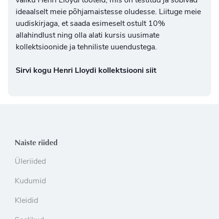
valiku
Henri Lloydi tooteid
, mis on testitud ja sobivad
ideaalselt meie põhjamaistesse oludesse. Liituge meie
uudiskirjaga, et saada esimeselt ostult 10%
allahindlust ning olla alati kursis uusimate
kollektsioonide ja tehniliste uuendustega.
Sirvi kogu Henri Lloydi kollektsiooni siit
Naiste riided
Üleriided
Kudumid
Kleidid