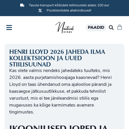
Tasuta transport kõikidele tellimustele alates 100 eur
Püsiklientidele allahindlused!
PAADID
HENRI LLOYD 2026 JAHEDA ILMA
KOLLEKTSIOON JA UUED
STIILISUUNAD
Kas olete valmis nendeks jahedateks tuulteks, mis
2026. aasta purjetamishooajaga kaasnevad? Henri
Lloyd on taas ühendanud oma ajaloolise pärandi ja
kaasaegse jätkusuutlikkuse, et pakkuda tehnilist
varustust, mis ei tee järeleandmisi stiilis ega
mugavuses ka kõige karmimates avamere
tingimustes.
IKOONILISED JOPED JA