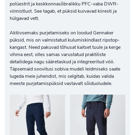
polüestrit ja keskkonnasõbralikku PFC-vaba DWR-
viimistlust. See tagab, et püksid kuivavad kiiresti ja
hülgavad vett.
Aktiivsemaks purjetamiseks on loodud Gennaker
püksid, mis on valmistatud kulumiskindlast ripstop-
kangast. Need pakuvad tõhusat kaitset tuule ja kerge
vihma eest, olles samas varustatud praktiliste
detailidega nagu sääretaskud ja integreeritud vöö.
Täpsemaid soovitusi sobiva mudeli leidmiseks saate
lugeda meie juhendist, mis selgitab, kuidas valida
meeste purjetamispüksid
vastavalt sõiduoludele.