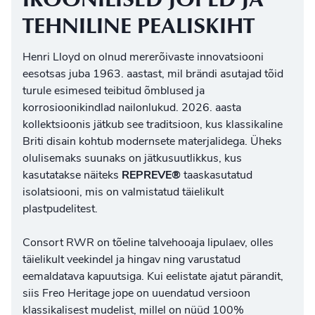
TEHNILINE PEALISKIHT
Henri Lloyd on olnud mererõivaste innovatsiooni
eesotsas juba 1963. aastast, mil brändi asutajad tõid
turule esimesed teibitud õmblused ja
korrosioonikindlad nailonlukud. 2026. aasta
kollektsioonis jätkub see traditsioon, kus klassikaline
Briti disain kohtub modernsete materjalidega. Üheks
olulisemaks suunaks on jätkusuutlikkus, kus
kasutatakse näiteks
REPREVE®
taaskasutatud
isolatsiooni, mis on valmistatud täielikult
plastpudelitest.
Consort RWR on tõeline talvehooaja lipulaev, olles
täielikult veekindel ja hingav ning varustatud
eemaldatava kapuutsiga. Kui eelistate ajatut pärandit,
siis Freo Heritage jope on uuendatud versioon
klassikalisest mudelist, millel on nüüd 100%