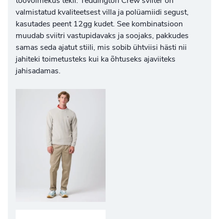
töövõimekus tekil. Teddington Crew sviiter on
valmistatud kvaliteetsest villa ja polüamiidi segust,
kasutades peent 12gg kudet. See kombinatsioon
muudab sviitri vastupidavaks ja soojaks, pakkudes
samas seda ajatut stiili, mis sobib ühtviisi hästi nii
jahiteki toimetusteks kui ka õhtuseks ajaviiteks
jahisadamas.