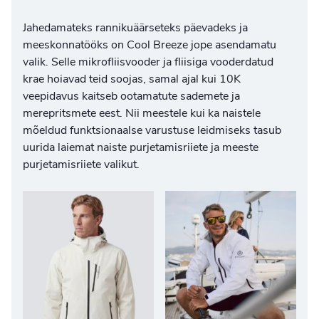
Jahedamateks rannikuäärseteks päevadeks ja
meeskonnatööks on Cool Breeze jope asendamatu
valik. Selle mikrofliisvooder ja fliisiga vooderdatud
krae hoiavad teid soojas, samal ajal kui 10K
veepidavus kaitseb ootamatute sademete ja
merepritsmete eest. Nii meestele kui ka naistele
mõeldud funktsionaalse varustuse leidmiseks tasub
uurida laiemat
naiste purjetamisriiete
ja
meeste
purjetamisriiete
valikut.