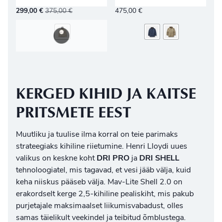
299,00
€
375,00
€
475,00
€
KERGED KIHID JA KAITSE
PRITSMETE EEST
Muutliku ja tuulise ilma korral on teie parimaks
strateegiaks kihiline riietumine. Henri Lloydi uues
valikus on keskne koht
DRI PRO
ja
DRI SHELL
tehnoloogiatel, mis tagavad, et vesi jääb välja, kuid
keha niiskus pääseb välja. Mav-Lite Shell 2.0 on
erakordselt kerge 2,5-kihiline pealiskiht, mis pakub
purjetajale maksimaalset liikumisvabadust, olles
samas täielikult veekindel ja teibitud õmblustega.