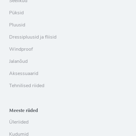
Seelikud
Püksid
Pluusid
Dressipluusid ja fliisid
Windproof
Jalanõud
Aksessuaarid
Tehnilised riided
Meeste riided
Üleriided
Kudumid