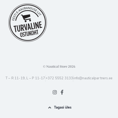
© Nautical Store 2026
T – R 11-19, L – P 11-17
+372 5552 3133
info@nauticalpartners.ee
Tagasi üles