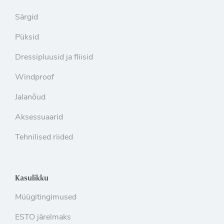
Särgid
Püksid
Dressipluusid ja fliisid
Windproof
Jalanõud
Aksessuaarid
Tehnilised riided
Kasulikku
Müügitingimused
ESTO järelmaks