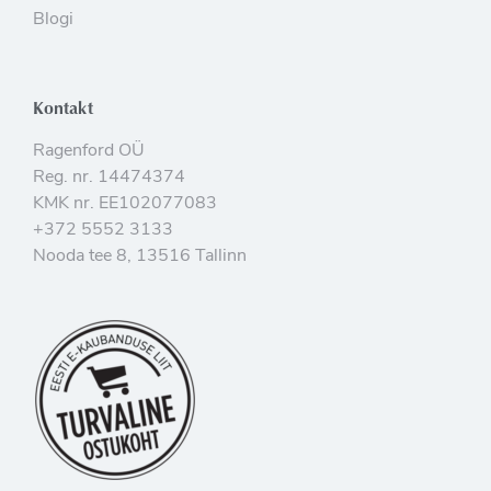
Blogi
Kontakt
Ragenford OÜ
Reg. nr. 14474374
KMK nr. EE102077083
+372 5552 3133
Nooda tee 8, 13516 Tallinn