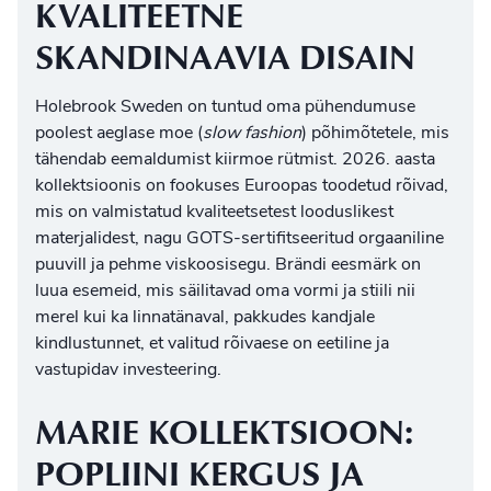
KVALITEETNE
SKANDINAAVIA DISAIN
Holebrook Sweden on tuntud oma pühendumuse
poolest aeglase moe (
slow fashion
) põhimõtetele, mis
tähendab eemaldumist kiirmoe rütmist. 2026. aasta
kollektsioonis on fookuses Euroopas toodetud rõivad,
mis on valmistatud
kvaliteetsetest looduslikest
materjalidest
, nagu GOTS-sertifitseeritud orgaaniline
puuvill ja pehme viskoosisegu. Brändi eesmärk on
luua esemeid, mis säilitavad oma vormi ja stiili nii
merel kui ka linnatänaval, pakkudes kandjale
kindlustunnet, et valitud rõivaese on eetiline ja
vastupidav investeering.
MARIE KOLLEKTSIOON:
POPLIINI KERGUS JA