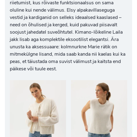
riietumist, kus rõivaste funktsionaalsus on sama
oluline kui nende välimus. Elsy alpakavillaseguga
vestid ja kardiganid on selleks ideaalsed kaaslased –
need on õhulised ja kerged, kuid pakuvad piisavalt
soojust jahedatel suveõhtutel. Kimano-lõikeline Laila
jakk lisab aga komplektile eksootilist elegantsi. Ära
unusta ka aksessuaare: kolmnurkne Marie rätik on
mitmekülgne lisand, mida saab kanda nii kaelas kui ka
peas, et täiustada oma suvist välimust ja kaitsta end
päikese või tuule eest.