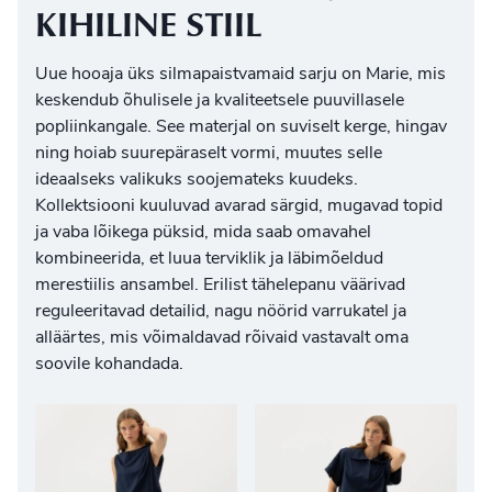
KIHILINE STIIL
Uue hooaja üks silmapaistvamaid sarju on Marie, mis
keskendub õhulisele ja kvaliteetsele puuvillasele
popliinkangale. See materjal on suviselt kerge, hingav
ning hoiab suurepäraselt vormi, muutes selle
ideaalseks valikuks soojemateks kuudeks.
Kollektsiooni kuuluvad avarad särgid, mugavad topid
ja vaba lõikega püksid, mida saab omavahel
kombineerida, et luua terviklik ja läbimõeldud
merestiilis ansambel
. Erilist tähelepanu väärivad
reguleeritavad detailid, nagu nöörid varrukatel ja
alläärtes, mis võimaldavad rõivaid vastavalt oma
soovile kohandada.