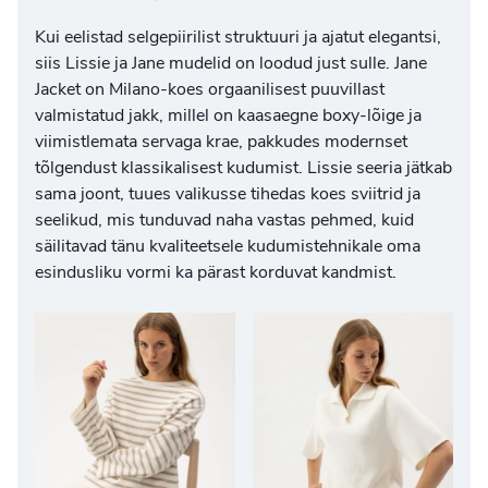
Kui eelistad selgepiirilist struktuuri ja ajatut elegantsi,
siis Lissie ja Jane mudelid on loodud just sulle. Jane
Jacket on Milano-koes orgaanilisest puuvillast
valmistatud jakk, millel on kaasaegne boxy-lõige ja
viimistlemata servaga krae, pakkudes modernset
tõlgendust klassikalisest kudumist. Lissie seeria jätkab
sama joont, tuues valikusse tihedas koes sviitrid ja
seelikud, mis tunduvad naha vastas pehmed, kuid
säilitavad tänu kvaliteetsele kudumistehnikale oma
esindusliku vormi ka pärast korduvat kandmist.