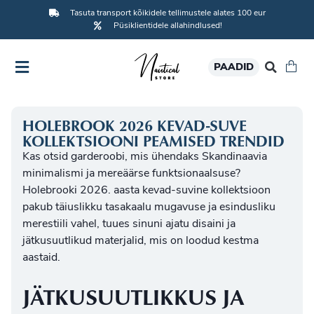
Tasuta transport kõikidele tellimustele alates 100 eur
Püsiklientidele allahindlused!
PAADID
HOLEBROOK 2026 KEVAD-SUVE
KOLLEKTSIOONI PEAMISED TRENDID
Kas otsid garderoobi, mis ühendaks Skandinaavia
minimalismi ja mereäärse funktsionaalsuse?
Holebrooki 2026. aasta kevad-suvine kollektsioon
pakub täiuslikku tasakaalu mugavuse ja esindusliku
merestiili vahel, tuues sinuni ajatu disaini ja
jätkusuutlikud materjalid, mis on loodud kestma
aastaid.
JÄTKUSUUTLIKKUS JA