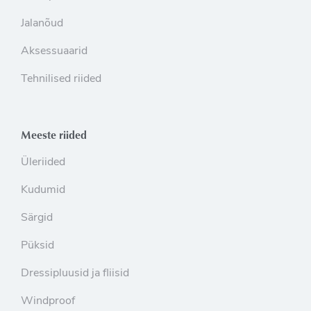
Jalanõud
Aksessuaarid
Tehnilised riided
Meeste riided
Üleriided
Kudumid
Särgid
Püksid
Dressipluusid ja fliisid
Windproof