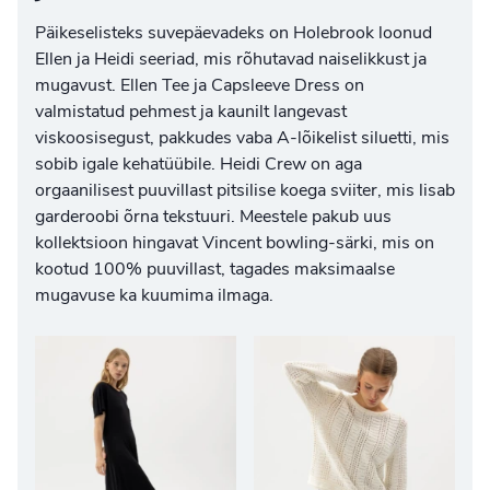
Päikeselisteks suvepäevadeks on Holebrook loonud
Ellen ja Heidi seeriad, mis rõhutavad naiselikkust ja
mugavust. Ellen Tee ja Capsleeve Dress on
valmistatud pehmest ja kaunilt langevast
viskoosisegust, pakkudes vaba A-lõikelist siluetti, mis
sobib igale kehatüübile. Heidi Crew on aga
orgaanilisest puuvillast pitsilise koega sviiter, mis lisab
garderoobi õrna tekstuuri. Meestele pakub uus
kollektsioon hingavat Vincent bowling-särki, mis on
kootud 100% puuvillast, tagades maksimaalse
mugavuse ka kuumima ilmaga.