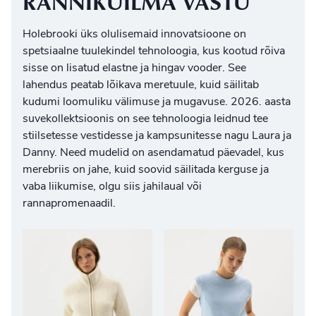
RANNIKUILMA VASTU
Holebrooki üks olulisemaid innovatsioone on
spetsiaalne tuulekindel tehnoloogia
, kus kootud rõiva
sisse on lisatud elastne ja hingav vooder. See
lahendus peatab lõikava meretuule, kuid säilitab
kudumi loomuliku välimuse ja mugavuse. 2026. aasta
suvekollektsioonis on see tehnoloogia leidnud tee
stiilsetesse vestidesse ja kampsunitesse nagu Laura ja
Danny. Need mudelid on asendamatud päevadel, kus
merebriis on jahe, kuid soovid säilitada kerguse ja
vaba liikumise, olgu siis jahilaual või
rannapromenaadil.