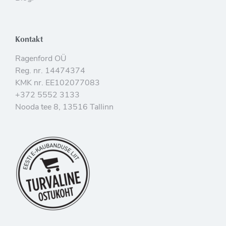
Kontakt
Ragenford OÜ
Reg. nr. 14474374
KMK nr. EE102077083
+372 5552 3133
Nooda tee 8, 13516 Tallinn