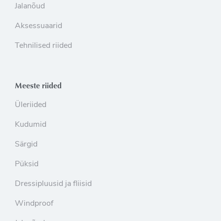
Jalanõud
Aksessuaarid
Tehnilised riided
Meeste riided
Üleriided
Kudumid
Särgid
Püksid
Dressipluusid ja fliisid
Windproof