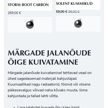
SOLENT KUMMIKUD
STORM BOOT CARBON
59,00
€
99,00
€
269,00
€
MÄRGADE JALANÕUDE
ÕIGE KUIVATAMINE
Märgade jalanõude kuivatamisel tehtavad vead on
ühed sagedasemad materjali kahjustajad.
Kuumaallikad nagu radiaatorid, föönid või otsene
päikesevalgus võivad naha kõvaks muuta, liime
kahjustada ja tallad lahti võtta.
Lase jalatsitel kuivada õhu käes hästi