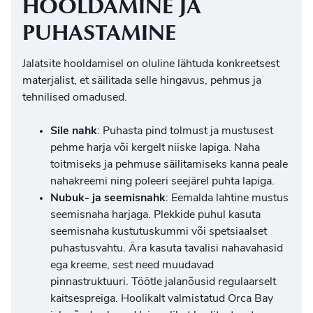
HOOLDAMINE JA
PUHASTAMINE
Jalatsite hooldamisel on oluline lähtuda konkreetsest
materjalist, et säilitada selle hingavus, pehmus ja
tehnilised omadused.
Sile nahk
: Puhasta pind tolmust ja mustusest
pehme harja või kergelt niiske lapiga. Naha
toitmiseks ja pehmuse säilitamiseks kanna peale
nahakreemi ning poleeri seejärel puhta lapiga.
Nubuk- ja seemisnahk
: Eemalda lahtine mustus
seemisnaha harjaga. Plekkide puhul kasuta
seemisnaha kustutuskummi või spetsiaalset
puhastusvahtu. Ära kasuta tavalisi nahavahasid
ega kreeme, sest need muudavad
pinnastruktuuri. Töötle jalanõusid regulaarselt
kaitsespreiga. Hoolikalt valmistatud
Orca Bay