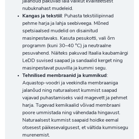
jalanõud
pakuvad laia valikut kvaliteetsest
nubuknahast mudeleid.
Kangas ja tekstiil
: Puhasta tekstiilipinnad
pehme harja ja lahja seebiveega. Mõned
spetsiaalsed mudelid on disainitud
masinpestavaks. Kasuta pesukotti, vali õrn
programm (kuni 30–40 °C) ja neutraalne
pesuvahend. Näiteks pakuvad Itaalia kaubamärgi
LeDD suvised saapad ja sandaalid
kerget ning
masinpestavat puuvilla ja kummi segu.
Tehnilised membraanid ja kummikud
:
Aquastop-voodri ja veekindla membraaniga
jalanõud ning naturaalsest kummist saapad
vajavad puhastamiseks vaid magevett ja pehmet
harja. Tugevad kemikaalid võivad membraani
poore ummistada ning vähendada hingavust.
Naturaalsest kummist saapaid hoidke eemal
otsesest päikesevalgusest, et vältida kummisegu
murenemist.