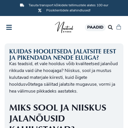
Tasuta transport kõikidele tellimustele alates 100 eur
Püsiklientidele allahindlused!
PAADID
KUIDAS HOOLITSEDA JALATSITE EEST
JA PIKENDADA NENDE ELUIGA?
Kas teadsid, et vale hooldus võib kvaliteetsed jalanõud
rikkuda vaid ühe hooajaga? Niiskus, sool ja mustus
kulutavad materjale kiiresti, kuid õigete
hooldusvõtetega säilitad jalatsite mugavuse, vormi ja
hea välimuse pikkadeks aastateks.
MIKS SOOL JA NIISKUS
JALANÕUSID