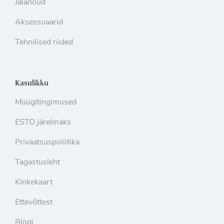
Jalanõud
Aksessuaarid
Tehnilised riided
Kasulikku
Müügitingimused
ESTO järelmaks
Privaatsuspoliitika
Tagastusleht
Kinkekaart
Ettevõttest
Blogi