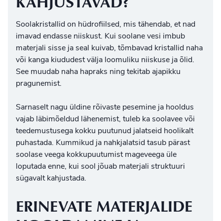
KAHJUSTAVAD?
Soolakristallid on hüdrofiilsed, mis tähendab, et nad
imavad endasse niiskust. Kui soolane vesi imbub
materjali sisse ja seal kuivab, tõmbavad kristallid naha
või kanga kiududest välja loomuliku niiskuse ja õlid.
See muudab naha hapraks ning tekitab ajapikku
pragunemist.
Sarnaselt nagu üldine
rõivaste pesemine ja hooldus
vajab läbimõeldud lähenemist, tuleb ka soolavee või
teedemustusega kokku puutunud jalatseid hoolikalt
puhastada. Kummikud ja nahkjalatsid tasub pärast
soolase veega kokkupuutumist mageveega üle
loputada enne, kui sool jõuab materjali struktuuri
sügavalt kahjustada.
ERINEVATE MATERJALIDE