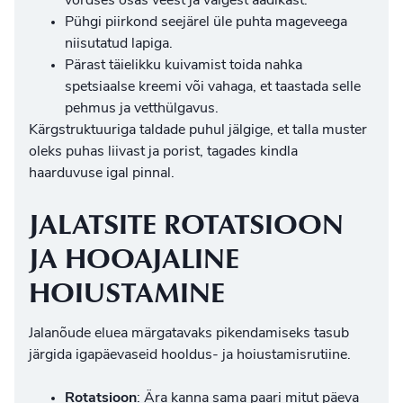
võrdses osas veest ja valgest äädikast.
Pühgi piirkond seejärel üle puhta mageveega
niisutatud lapiga.
Pärast täielikku kuivamist toida nahka
spetsiaalse kreemi või vahaga, et taastada selle
pehmus ja vetthülgavus.
Kärgstruktuuriga taldade puhul jälgige, et talla muster
oleks puhas liivast ja porist, tagades kindla
haarduvuse igal pinnal.
JALATSITE ROTATSIOON
JA HOOAJALINE
HOIUSTAMINE
Jalanõude eluea märgatavaks pikendamiseks tasub
järgida igapäevaseid hooldus- ja hoiustamisrutiine.
Rotatsioon
: Ära kanna sama paari mitut päeva