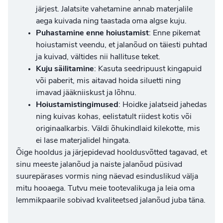
järjest. Jalatsite vahetamine annab materjalile
aega kuivada ning taastada oma algse kuju.
Puhastamine enne hoiustamist
: Enne pikemat
hoiustamist veendu, et jalanõud on täiesti puhtad
ja kuivad, vältides nii hallituse teket.
Kuju säilitamine
: Kasuta seedripuust kingapuid
või paberit, mis aitavad hoida siluetti ning
imavad jääkniiskust ja lõhnu.
Hoiustamistingimused
: Hoidke jalatseid jahedas
ning kuivas kohas, eelistatult riidest kotis või
originaalkarbis. Väldi õhukindlaid kilekotte, mis
ei lase materjalidel hingata.
Õige hooldus ja järjepidevad hooldusvõtted tagavad, et
sinu
meeste jalanõud
ja
naiste jalanõud
püsivad
suurepärases vormis ning näevad esinduslikud välja
mitu hooaega. Tutvu meie tootevalikuga ja leia oma
lemmikpaarile sobivad kvaliteetsed jalanõud juba täna.