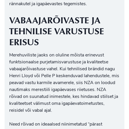
rännakutel ja igapäevastes tegemistes.
VABAAJARÕIVASTE JA
TEHNILISE VARUSTUSE
ERISUS
Merehuviliste jaoks on oluline mõista erinevust
funktsionaalse purjetamisvarustuse ja kvaliteetse
vabaajarõivastuse vahel. Kui tehnilised brändid nagu
Henri Lloyd või Pelle P keskenduvad lahendustele, mis
peavad vastu karmile avamerele, siis NZA on loodud
nautimaks
merestiili igapäevases riietuses
. NZA
rõivad on suunatud inimestele, kes hindavad stiilset ja
kvaliteetset välimust oma igapäevatoimetustes,
reisidel või vabal ajal.
Need rõivad on ideaalsed niinimetatud “pärast