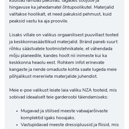
kuulsad lambad pakuvad, tagades soojuse ja
hingavuse ka jahedamatel õhtupoolikutel. Materjalid
valitakse hoolikalt, et need pakuksid pehmust, kuid
peaksid vastu ka aja proovile.
Lisaks villale on valikus orgaanilisest puuvillast tooted
ja keskkonnasäästlikud materjalid. Bränd paneb suurt
rõhku säästvatele tootmistehnikatele, et vähendada
mõju planeedile, kandes hoolt nii inimeste kui ka
keskkonna heaolu eest. Rohkem infot erinevate
kangaste ja nende omaduste kohta saate lugeda meie
põhjalikust
mereriiete materjalide
juhendist.
Meie e-poe valikust leiate laia valiku NZA tooteid, mis
sobivad ideaalselt teie garderoobi täiendamiseks:
Mugavad ja stiilsed
meeste vabaajarõivaste
komplektid igaks hooajaks.
Vastupidavad
meeste dressipluusid ja fliisid
, mis