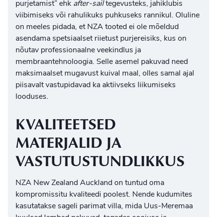
purjetamist” ehk
after-sail
tegevusteks, jahiklubis
viibimiseks või rahulikuks puhkuseks rannikul. Oluline
on meeles pidada, et NZA tooted ei ole mõeldud
asendama spetsiaalset
riietust purjereisiks
, kus on
nõutav professionaalne veekindlus ja
membraantehnoloogia. Selle asemel pakuvad need
maksimaalset mugavust kuival maal, olles samal ajal
piisavalt vastupidavad ka aktiivseks liikumiseks
looduses.
KVALITEETSED
MATERJALID JA
VASTUTUSTUNDLIKKUS
NZA New Zealand Auckland on tuntud oma
kompromissitu kvaliteedi poolest. Nende kudumites
kasutatakse sageli parimat villa, mida Uus-Meremaa