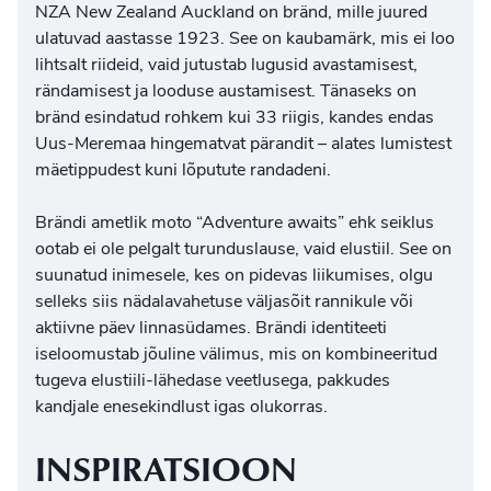
NZA New Zealand Auckland on bränd, mille juured
ulatuvad aastasse 1923. See on kaubamärk, mis ei loo
lihtsalt riideid, vaid jutustab lugusid avastamisest,
rändamisest ja looduse austamisest. Tänaseks on
bränd esindatud rohkem kui 33 riigis, kandes endas
Uus-Meremaa hingematvat pärandit – alates lumistest
mäetippudest kuni lõputute randadeni.
Brändi ametlik moto “Adventure awaits” ehk seiklus
ootab ei ole pelgalt turunduslause, vaid elustiil. See on
suunatud inimesele, kes on pidevas liikumises, olgu
selleks siis nädalavahetuse väljasõit rannikule või
aktiivne päev linnasüdames. Brändi identiteeti
iseloomustab jõuline välimus, mis on kombineeritud
tugeva elustiili-lähedase veetlusega, pakkudes
kandjale enesekindlust igas olukorras.
INSPIRATSIOON