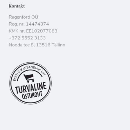
Kontakt
Ragenford OÜ
Reg. nr. 14474374
KMK nr. EE102077083
+372 5552 3133
Nooda tee 8, 13516 Tallinn