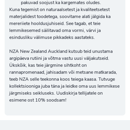
pakuvad soojust ka kargemates oludes.
Kuna tegemist on naturaalsetest ja kvaliteetsetest
materjalidest toodetega, soovitame alati jälgida ka
mereriiete hooldusjuhiseid
. See tagab, et teie
lemmikesemed säilitavad oma vormi, värvi ja
esindusliku välimuse pikkadeks aastateks.
NZA New Zealand Auckland kutsub teid unustama
argipäeva rutiini ja võtma vastu uusi väljakutseid.
Ükskõik, kas teie järgmine sihtkoht on
rannapromenaad, jahisadam või metsane matkarada,
teeb NZA selle teekonna koos teiega kaasa. Tutvuge
kollektsiooniga juba täna ja leidke oma uus lemmikese
järgmiseks seikluseks. Uudiskirja tellijatele on
esimene ost 10% soodsam!