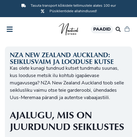
Tasuta transport kõikidele tellimustele alates 100 eur
Püsiklientidele allahindlused!
PAADID
NZA NEW ZEALAND AUCKLAND:
SEIKLUSVAIM JA LOODUSE KUTSE
Kas olete kunagi tundnud kutset tundmatu suunas,
kus looduse metsik ilu kohtub igapäevase
mugavusega? NZA New Zealand Auckland toob selle
seiklusliku vaimu otse teie garderoobi, ühendades
Uus-Meremaa pärandi ja autentse vabaajastiili.
AJALUGU, MIS ON
JUURDUNUD SEIKLUSTES