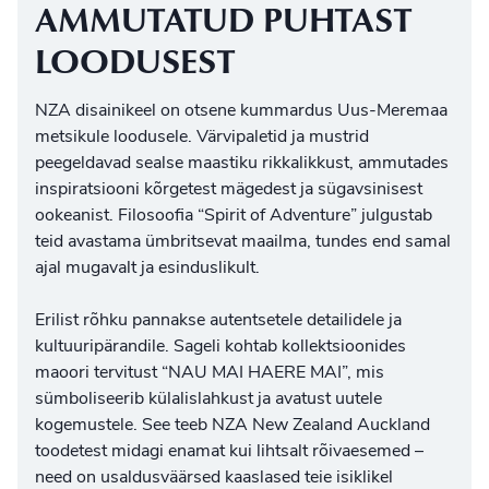
AMMUTATUD PUHTAST
LOODUSEST
NZA disainikeel on otsene kummardus Uus-Meremaa
metsikule loodusele. Värvipaletid ja mustrid
peegeldavad sealse maastiku rikkalikkust, ammutades
inspiratsiooni kõrgetest mägedest ja sügavsinisest
ookeanist. Filosoofia “Spirit of Adventure” julgustab
teid avastama ümbritsevat maailma, tundes end samal
ajal mugavalt ja esinduslikult.
Erilist rõhku pannakse autentsetele detailidele ja
kultuuripärandile. Sageli kohtab kollektsioonides
maoori tervitust “NAU MAI HAERE MAI”, mis
sümboliseerib külalislahkust ja avatust uutele
kogemustele. See teeb
NZA New Zealand Auckland
toodetest midagi enamat kui lihtsalt rõivaesemed –
need on usaldusväärsed kaaslased teie isiklikel