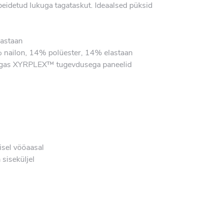
peidetud lukuga tagataskut. Ideaalsed püksid
astaan
ailon, 14% polüester, 14% elastaan
 kangas XYRPLEX™ tugevdusega paneelid
isel vööaasal
siseküljel