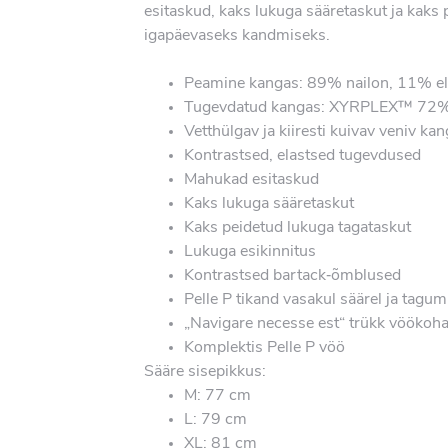
esitaskud, kaks lukuga sääretaskut ja kaks 
igapäevaseks kandmiseks.
Peamine kangas: 89% nailon, 11% el
Tugevdatud kangas: XYRPLEX™ 72% n
Vetthülgav ja kiiresti kuivav veniv
Kontrastsed, elastsed tugevdused
Mahukad esitaskud
Kaks lukuga sääretaskut
Kaks peidetud lukuga tagataskut
Lukuga esikinnitus
Kontrastsed bartack‑õmblused
Pelle P tikand vasakul säärel ja tagum
„Navigare necesse est“ trükk vöökoha 
Komplektis Pelle P vöö
Sääre sisepikkus:
M: 77 cm
L: 79 cm
XL: 81 cm