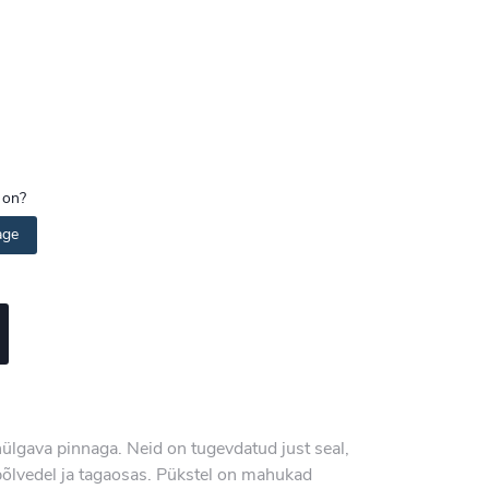
 on?
age
ülgava pinnaga. Neid on tugevdatud just seal,
põlvedel ja tagaosas. Pükstel on mahukad