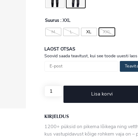
Suurus
: XXL
M
L
XL
XXL
LAOST OTSAS
Soovid saada teavitust, kui see toode uuesti laos
Teavit
Lisa korvi
KIRJELDUS
1200+ püksid on pikema lõikega ning vetth
kus vastupidavust kõige rohkem vaja on – 