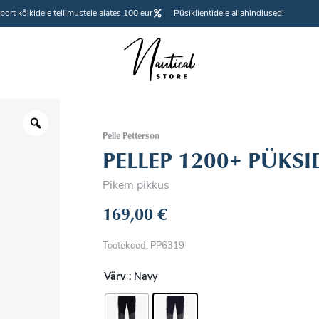
port kõikidele tellimustele alates 100 eur
Püsiklientidele allahindlused!
Pelle Petterson
PELLEP 1200+ PÜKS
Pikem pikkus
169,00
€
Tootekood: PP6319
Värv
: Navy