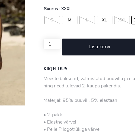
Suurus
: XXXL
S
M
L
XL
XXL
Lisa korvi
KIRJELDUS
Meeste bokserid, valmistatud puuvilla ja ela
ning need tulevad 2-kaupa pakendis.
Materjal: 95% puuvill, 5% elastaan
• 2-pakk
• Elastne värvel
• Pelle P logotrükiga värvel