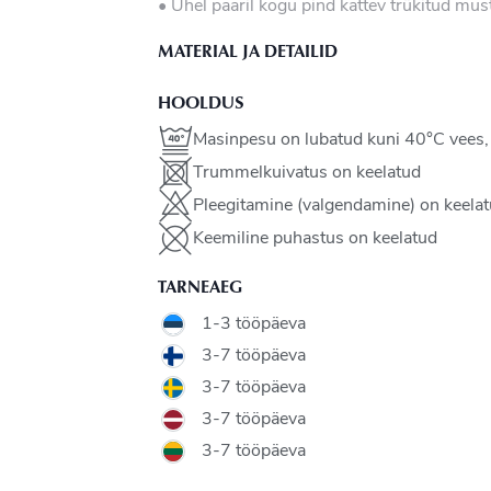
• Ühel paaril kogu pind kattev trükitud mus
MATERIAL JA DETAILID
HOOLDUS
Masinpesu on lubatud kuni 40°C vees
Trummelkuivatus on keelatud
Pleegitamine (valgendamine) on keela
Keemiline puhastus on keelatud
TARNEAEG
1-3 tööpäeva
3-7 tööpäeva
3-7 tööpäeva
3-7 tööpäeva
3-7 tööpäeva