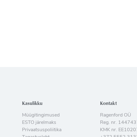
Kasulikku
Kontakt
Müügitingimused
Ragenford OÜ
ESTO järelmaks
Reg. nr. 14474
Privaatsuspoliitika
KMK nr. EE102