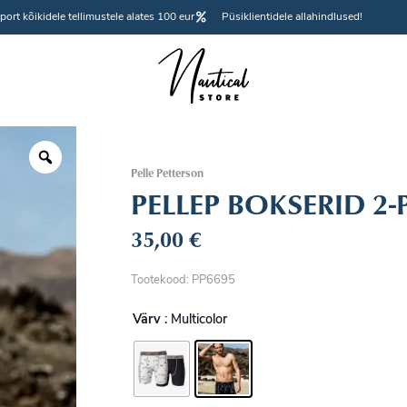
port kõikidele tellimustele alates 100 eur
Püsiklientidele allahindlused!
Pelle Petterson
PELLEP BOKSERID 2-
35,00
€
Tootekood: PP6695
Värv
: Multicolor