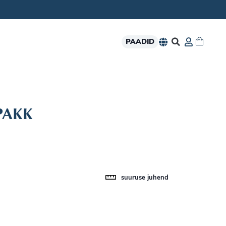
PAADID
PAKK
suuruse juhend