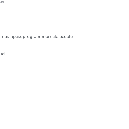
ter
, masinpesuprogramm õrnale pesule
tud