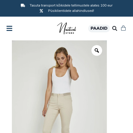
Tasuta transport kõikidele tellimustele alates 100 eur
Püsiklientidele allahindlused!
PAADID