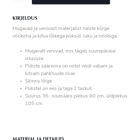
KIRJELDUS
Mugavad ja venivast materjalist naiste kõrge
vöökoha ja kitsa lõikega püksid, luku ja nööbiga.
Mugavalt venivad, mis tagab suurepärase
istuvuse
Pükste sääreosa on reitel veidi vabam ja
kitsam pahkluude osas
Skinny lõige
Pükstel on ees ja taga 2 taskut
Suurus 36- sisesääre pikkus 80 cm, üldpikkus
105 cm
MATERIAL JA DETAILID