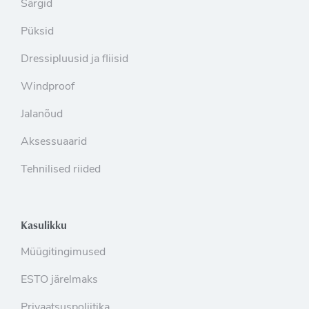
Särgid
Püksid
Dressipluusid ja fliisid
Windproof
Jalanõud
Aksessuaarid
Tehnilised riided
Kasulikku
Müügitingimused
ESTO järelmaks
Privaatsuspoliitika