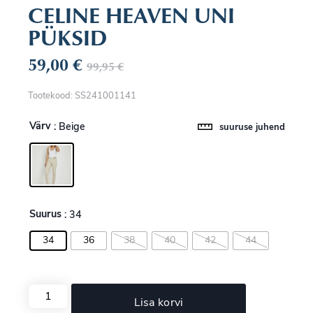
CELINE HEAVEN UNI
PÜKSID
59,00
€
99,95
€
Tootekood: SS241001141
Värv
: Beige
suuruse juhend
Suurus
: 34
34
36
38
40
42
44
Lisa korvi