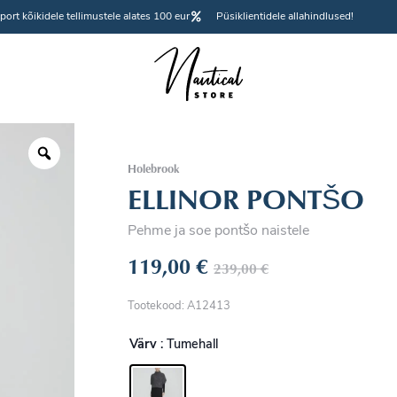
port kõikidele tellimustele alates 100 eur
Püsiklientidele allahindlused!
Holebrook
ELLINOR PONTŠO
Pehme ja soe pontšo naistele
119,00
€
239,00
€
Tootekood: A12413
Värv
: Tumehall