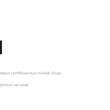
tatud sertifitseeritud mohäär lõnga.
Kärbitud varrukad.