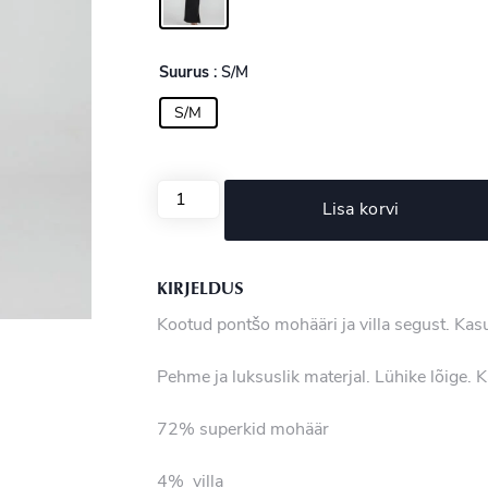
Suurus
: S/M
S/M
Lisa korvi
KIRJELDUS
Kootud pontšo mohääri ja villa segust. Kasu
Pehme ja luksuslik materjal. Lühike lõige. 
72% superkid mohäär
4% villa