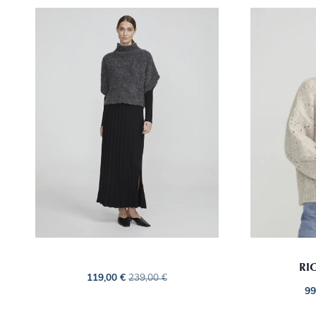
RI
119,00
€
239,00
€
99