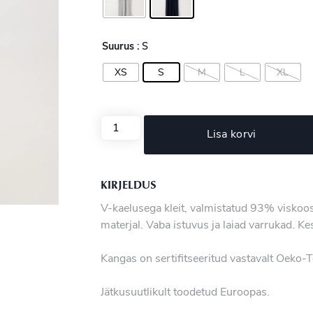
Suurus
: S
XS
S
M
L
XL
Lisa korvi
KIRJELDUS
V-kaelusega kleit, valmistatud 93% viskoos
materjal. Vaba istuvus ja laiad varrukad. K
Kangas on sertifitseeritud vastavalt Oeko-
Jätkusuutlikult toodetud Euroopas.