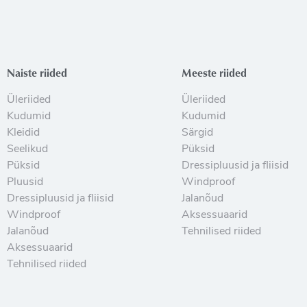
Naiste riided
Meeste riided
Üleriided
Üleriided
Kudumid
Kudumid
Kleidid
Särgid
Seelikud
Püksid
Püksid
Dressipluusid ja fliisid
Pluusid
Windproof
Dressipluusid ja fliisid
Jalanõud
Windproof
Aksessuaarid
Jalanõud
Tehnilised riided
Aksessuaarid
Tehnilised riided