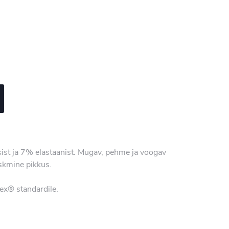
ist ja 7% elastaanist. Mugav, pehme ja voogav
eskmine pikkus.
Tex® standardile.