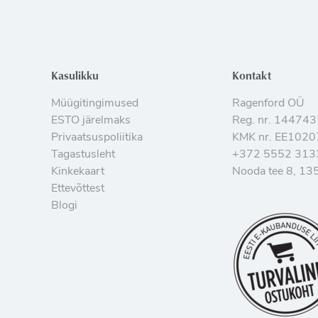
Kasulikku
Kontakt
Müügitingimused
Ragenford OÜ
ESTO järelmaks
Reg. nr. 14474
Privaatsuspoliitika
KMK nr. EE102
Tagastusleht
+372 5552 313
Kinkekaart
Nooda tee 8, 135
Ettevõttest
Blogi