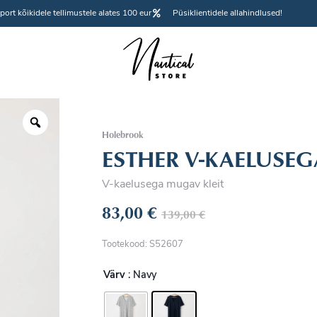
port kõikidele tellimustele alates 100 eur
Püsiklientidele allahindlused!
Holebrook
ESTHER V-KAELUSEGA
V-kaelusega mugav kleit
83,00
€
139,00
€
Tootekood: S52607
Värv
: Navy