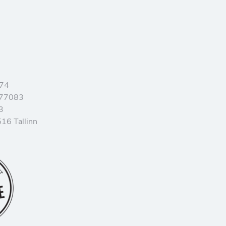
374
077083
3
16 Tallinn