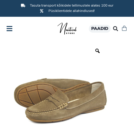
Tasuta transport kõikidele tellimustele alates 100 eur
Püsiklientidele allahindlused!
PAADID