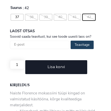
Suurus
: 42
37
38
39
40
41
42
LAOST OTSAS
Soovid saada teavitust, kui see toode uuesti laos on?
Teavitage
Lisa korvi
KIRJELDUS
Naiste Florence mokassiini tüüpi kingad on
valmistatud käsitööna, kõrge kvaliteediga
materjalidest.