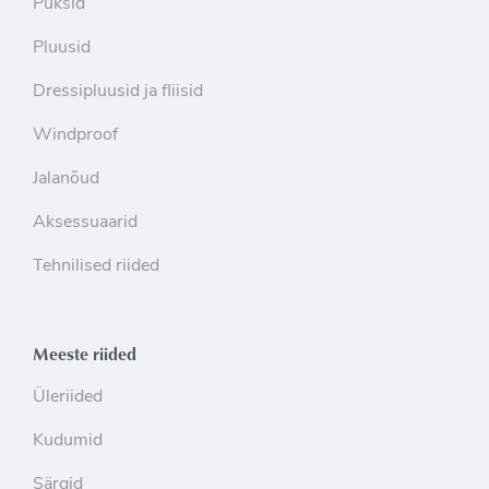
Püksid
Pluusid
Dressipluusid ja fliisid
Windproof
Jalanõud
Aksessuaarid
Tehnilised riided
Meeste riided
Üleriided
Kudumid
Särgid