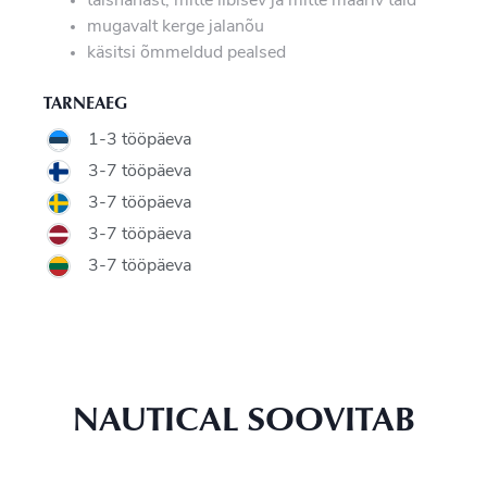
täisnahast, mitte libisev ja mitte määriv tald
mugavalt kerge jalanõu
käsitsi õmmeldud pealsed
TARNEAEG
1-3 tööpäeva
3-7 tööpäeva
3-7 tööpäeva
3-7 tööpäeva
3-7 tööpäeva
NAUTICAL SOOVITAB