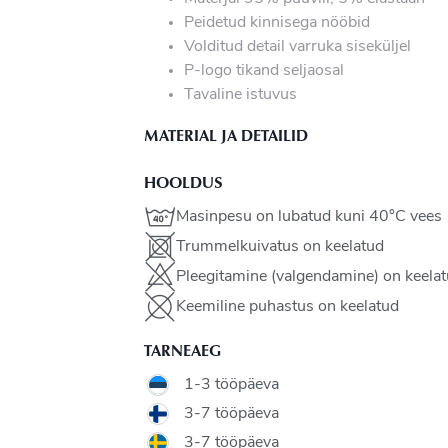
Peidetud kinnisega nööbid
Volditud detail varruka siseküljel
P-logo tikand seljaosal
Tavaline istuvus
MATERIAL JA DETAILID
HOOLDUS
Masinpesu on lubatud kuni 40°C vees
Trummelkuivatus on keelatud
Pleegitamine (valgendamine) on keela
Keemiline puhastus on keelatud
TARNEAEG
1-3 tööpäeva
3-7 tööpäeva
3-7 tööpäeva