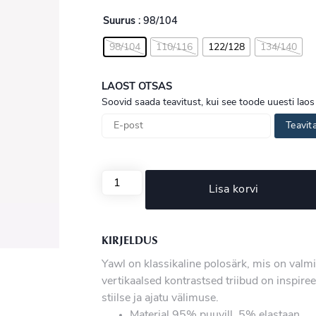
Suurus
: 98/104
98/104
110/116
122/128
134/140
LAOST OTSAS
Soovid saada teavitust, kui see toode uuesti laos
Teavit
Lisa korvi
KIRJELDUS
Yawl on klassikaline polosärk, mis on valm
vertikaalsed kontrastsed triibud on inspire
stiilse ja ajatu välimuse.
Materjal 95% puuvill, 5% elastaan