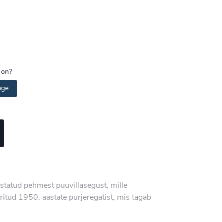
 on?
age
istatud pehmest puuvillasegust, mille
eritud 1950. aastate purjeregatist, mis tagab