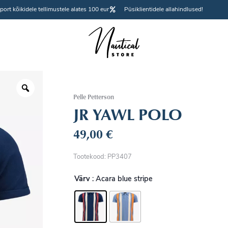
port kõikidele tellimustele alates 100 eur
Püsiklientidele allahindlused!
Pelle Petterson
JR YAWL POLO
49,00
€
Tootekood: PP3407
Värv
: Acara blue stripe