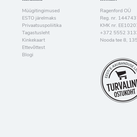
Müügitingimused
Ragenford OÜ
ESTO järelmaks
Reg. nr. 14474
Privaatsuspoliitika
KMK nr. EE102
Tagastusleht
+372 5552 313
Kinkekaart
Nooda tee 8, 135
Ettevõttest
Blogi