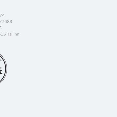
374
077083
3
16 Tallinn