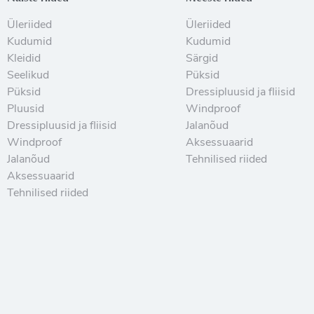
Üleriided
Üleriided
Kudumid
Kudumid
Kleidid
Särgid
Seelikud
Püksid
Püksid
Dressipluusid ja fliisid
Pluusid
Windproof
Dressipluusid ja fliisid
Jalanõud
Windproof
Aksessuaarid
Jalanõud
Tehnilised riided
Aksessuaarid
Tehnilised riided