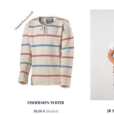
Orgaaniline puuvill
FISHERMEN SVIITER
JR 
36,00
€
65,00
€