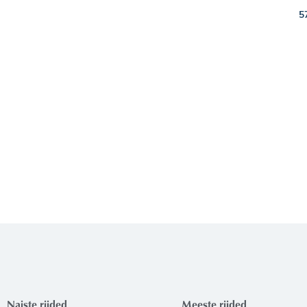
5
Naiste riided
Meeste riided