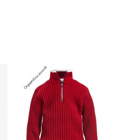
Orgaaniline puuvill