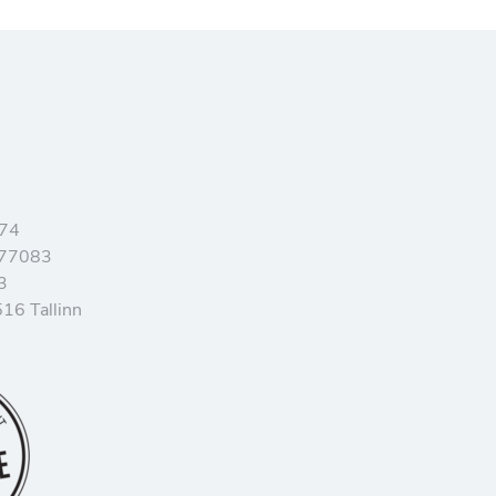
374
077083
3
16 Tallinn