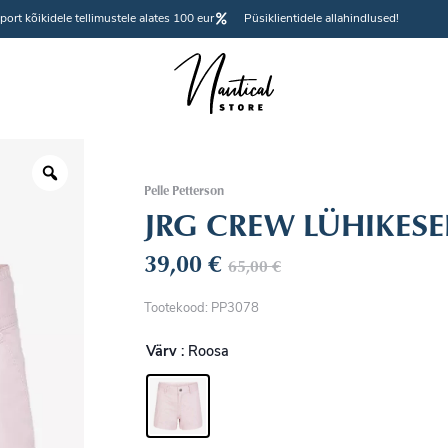
port kõikidele tellimustele alates 100 eur
Püsiklientidele allahindlused!
Pelle Petterson
JRG CREW LÜHIKESE
39,00
€
65,00
€
Tootekood: PP3078
Värv
: Roosa