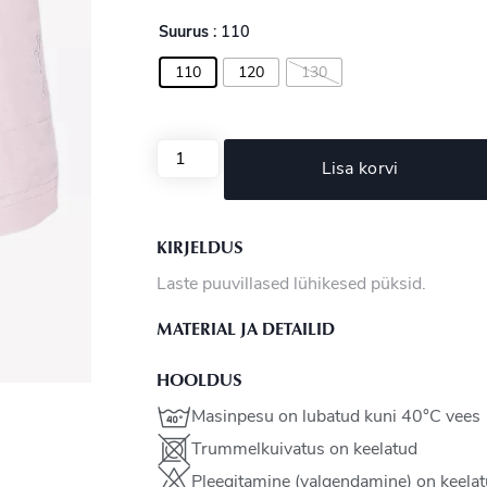
Suurus
: 110
110
120
130
Lisa korvi
KIRJELDUS
Laste puuvillased lühikesed püksid.
MATERIAL JA DETAILID
HOOLDUS
Masinpesu on lubatud kuni 40°C vees
Trummelkuivatus on keelatud
Pleegitamine (valgendamine) on keela