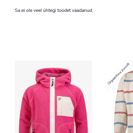
Sa ei ole veel ühtegi toodet vaadanud.
Orgaaniline puuvill