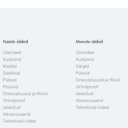
Naiste riided
Meeste riided
Üleriided
Üleriided
Kudumid
Kudumid
Kleidid
Särgid
Seelikud
Püksid
Püksid
Dressipluusid ja fliisid
Pluusid
Windproof
Dressipluusid ja fliisid
Jalanõud
Windproof
Aksessuaarid
Jalanõud
Tehnilised riided
Aksessuaarid
Tehnilised riided