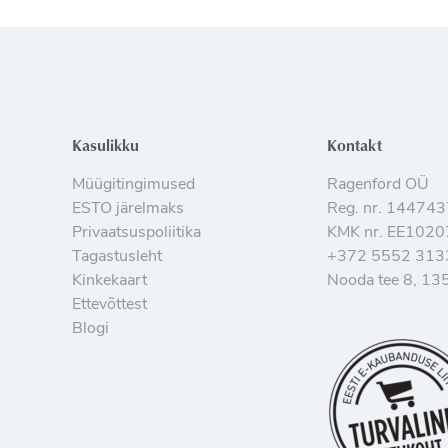
Kasulikku
Kontakt
Müügitingimused
Ragenford OÜ
ESTO järelmaks
Reg. nr. 14474
Privaatsuspoliitika
KMK nr. EE102
Tagastusleht
+372 5552 313
Kinkekaart
Nooda tee 8, 135
Ettevõttest
Blogi