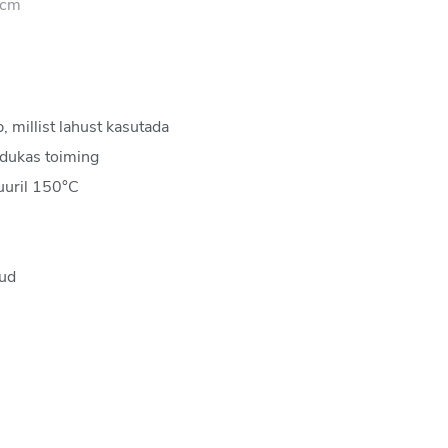
 cm
, millist lahust kasutada
dukas toiming
uuril 150°C
tud