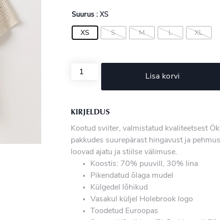
Suurus
: XS
XS
S
M
L
XL
Lisa korvi
KIRJELDUS
Kootud sviiter, valmistatud kvaliteetsest Ök
pakkudes suurepärast hingavust ja pehmust
loovad ajatu ja stiilse välimuse.
Koostis: 70% puuvill, 30% lina
Pikendatud õlaga mudel
Külgedel lõhikud
Vasakul küljel Holebrook logo
Toodetud Euroopas