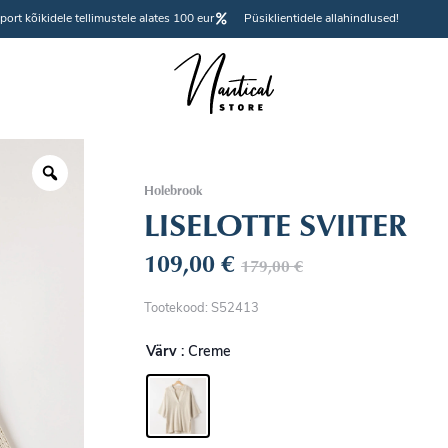
port kõikidele tellimustele alates 100 eur
Püsiklientidele allahindlused!
Holebrook
LISELOTTE SVIITER
109,00
€
179,00
€
Tootekood: S52413
Värv
: Creme