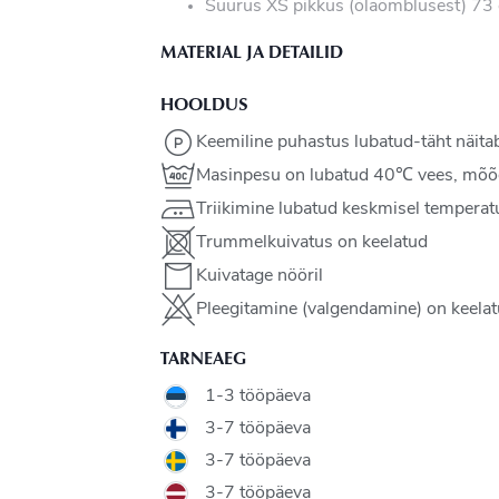
Suurus XS pikkus (õlaõmblusest) 73
MATERIAL JA DETAILID
HOOLDUS
Keemiline puhastus lubatud-täht näitab
Masinpesu on lubatud 40℃ vees, mõõ
Triikimine lubatud keskmisel temperat
Trummelkuivatus on keelatud
Kuivatage nööril
Pleegitamine (valgendamine) on keela
TARNEAEG
1-3 tööpäeva
3-7 tööpäeva
3-7 tööpäeva
3-7 tööpäeva