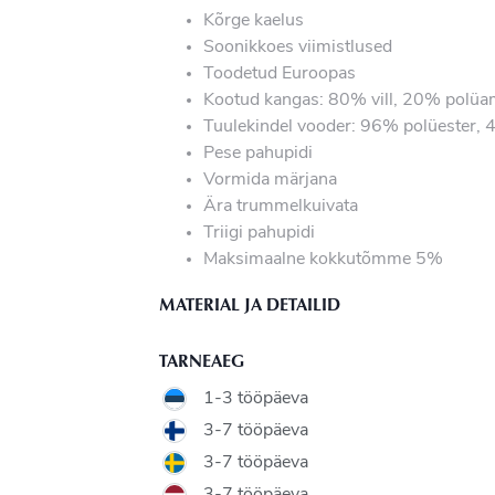
Kõrge kaelus
Soonikkoes viimistlused
Toodetud Euroopas
Kootud kangas: 80% vill, 20% polüa
Tuulekindel vooder: 96% polüester, 
Pese pahupidi
Vormida märjana
Ära trummelkuivata
Triigi pahupidi
Maksimaalne kokkutõmme 5%
MATERIAL JA DETAILID
TARNEAEG
1-3 tööpäeva
3-7 tööpäeva
3-7 tööpäeva