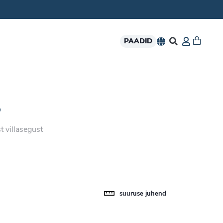
PAADID
P
t villasegust
suuruse juhend