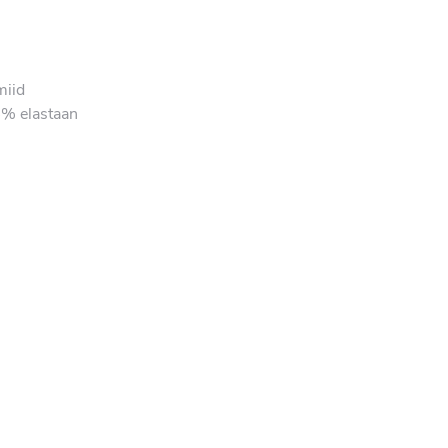
miid
4% elastaan