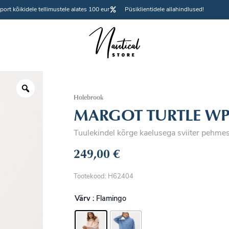
port kõikidele tellimustele alates 100 eur
Püsiklientidele allahindlused!
Holebrook
MARGOT TURTLE W
Tuulekindel kõrge kaelusega sviiter pehmes
249,00
€
Tootekood: H62404
Värv
: Flamingo