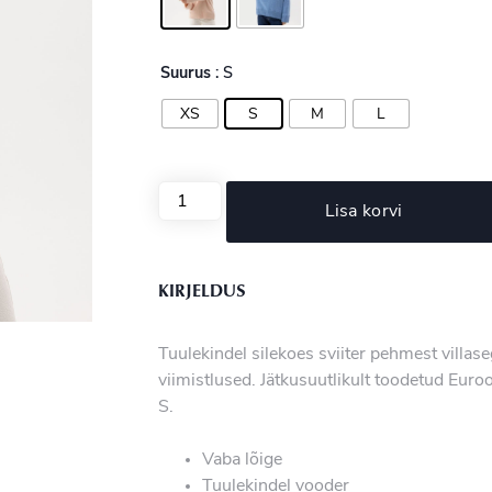
Suurus
: S
XS
S
M
L
Lisa korvi
KIRJELDUS
Tuulekindel silekoes sviiter pehmest villas
viimistlused. Jätkusuutlikult toodetud Eur
S.
Vaba lõige
Tuulekindel vooder