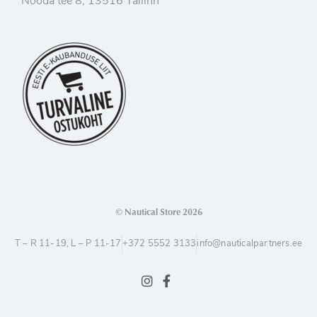
Nooda tee 8, 13516 Tallinn
© Nautical Store 2026
T – R 11-19, L – P 11-17
+372 5552 3133
info@nauticalpartners.ee