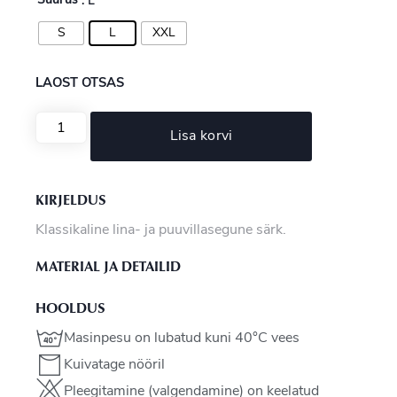
Suurus
: L
S
L
XXL
LAOST OTSAS
Lisa korvi
KIRJELDUS
Klassikaline lina- ja puuvillasegune särk.
MATERIAL JA DETAILID
HOOLDUS
Masinpesu on lubatud kuni 40°C vees
Kuivatage nööril
Pleegitamine (valgendamine) on keelatud