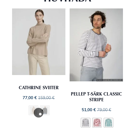
CATHRINE SVIITER
PELLEP T-SÄRK CLASSIC
77,00
€
159,00
€
STRIPE
51,00
€
79,00
€