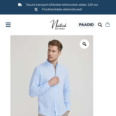
Tasuta transport kõikidele tellimustele alates 100 eur
Püsiklientidele allahindlused!
PAADID