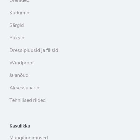
Üleriided
Kudumid
Särgid
Püksid
Dressipluusid ja fliisid
Windproof
Jalanõud
Aksessuaarid
Tehnilised riided
Kasulikku
Müügitingimused