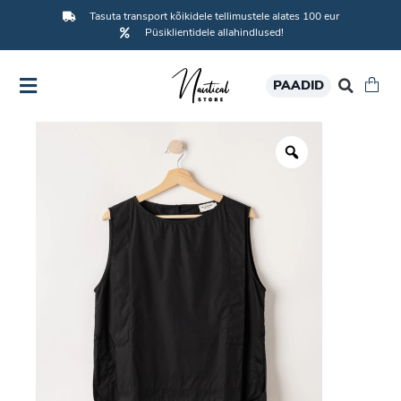
Tasuta transport kõikidele tellimustele alates 100 eur
Püsiklientidele allahindlused!
PAADID