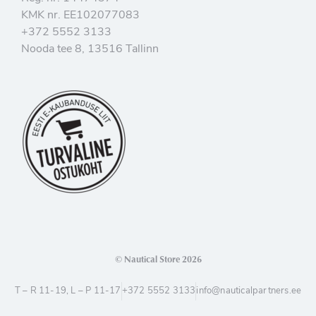
KMK nr. EE102077083
+372 5552 3133
Nooda tee 8, 13516 Tallinn
© Nautical Store 2026
T – R 11-19, L – P 11-17
+372 5552 3133
info@nauticalpartners.ee