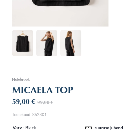
Holebrook
MICAELA TOP
59,00
€
99,00
€
Tootekood: S52301
Värv
: Black
suuruse juhend