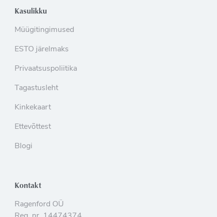
Kasulikku
Müügitingimused
ESTO järelmaks
Privaatsuspoliitika
Tagastusleht
Kinkekaart
Ettevõttest
Blogi
Kontakt
Ragenford OÜ
Reg. nr. 14474374