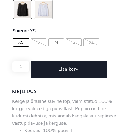
Suurus
: XS
XS
S
M
L
XL
Lisa korvi
KIRJELDUS
Kerge ja õhuline suvine top, valmistatud 100%
kõrge kvaliteediga puuvillast. Popliin on tihe
kudumistehnika, mis annab kangale suurepärase
vastupidavuse ja kerguse.
Koostis: 100% puuvill