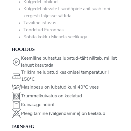
Külgedel lõhikud
Külgedel olevate lisanööpide abil saab topi
kergesti taljesse sättida
Tavaline istuvus
Toodetud Euroopas
Sobita kokku Micaela seelikuga
HOOLDUS
Keemiline puhastus lubatud-täht näitab, millist
lahust kasutada
Triikimine lubatud keskmisel temperatuuril
150°C
Masinpesu on lubatud kuni 40°C vees
Trummelkuivatus on keelatud
Kuivatage nööril
Pleegitamine (valgendamine) on keelatud
TARNEAEG