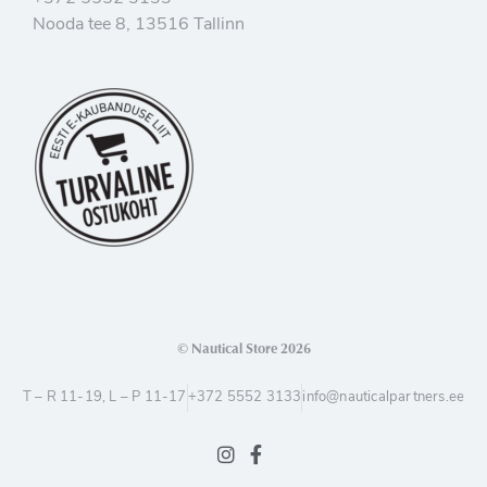
Nooda tee 8, 13516 Tallinn
© Nautical Store 2026
T – R 11-19, L – P 11-17
+372 5552 3133
info@nauticalpartners.ee