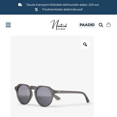
Tasuta transport kõikidele tellimustele alates 100 eur
Püsiklientidele allahindlused!
PAADID