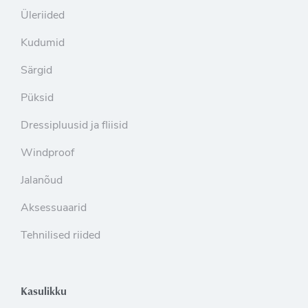
Üleriided
Kudumid
Särgid
Püksid
Dressipluusid ja fliisid
Windproof
Jalanõud
Aksessuaarid
Tehnilised riided
Kasulikku