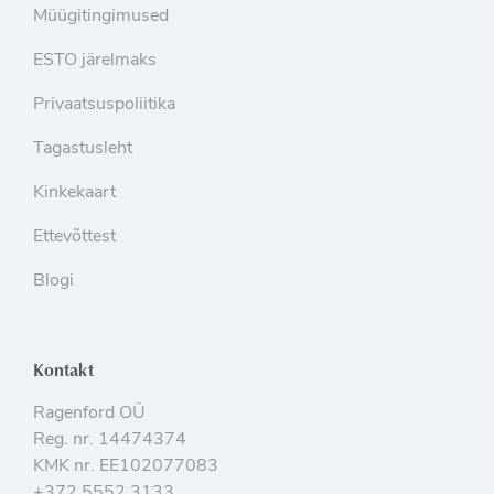
Müügitingimused
ESTO järelmaks
Privaatsuspoliitika
Tagastusleht
Kinkekaart
Ettevõttest
Blogi
Kontakt
Ragenford OÜ
Reg. nr. 14474374
KMK nr. EE102077083
+372 5552 3133