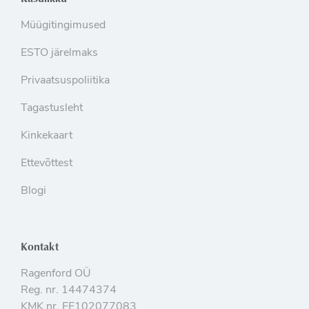
Müügitingimused
ESTO järelmaks
Privaatsuspoliitika
Tagastusleht
Kinkekaart
Ettevõttest
Blogi
Kontakt
Ragenford OÜ
Reg. nr. 14474374
KMK nr. EE102077083