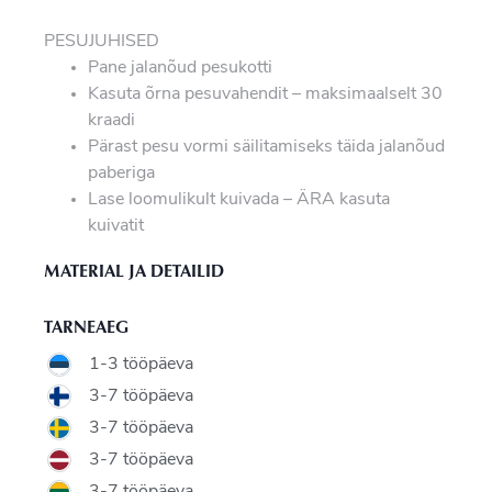
PESUJUHISED
Pane jalanõud pesukotti
Kasuta õrna pesuvahendit – maksimaalselt 30
kraadi
Pärast pesu vormi säilitamiseks täida jalanõud
paberiga
Lase loomulikult kuivada – ÄRA kasuta
kuivatit
MATERIAL JA DETAILID
TARNEAEG
1-3 tööpäeva
3-7 tööpäeva
3-7 tööpäeva
3-7 tööpäeva
3-7 tööpäeva