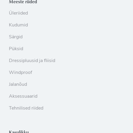
Meeste riided
Üleriided
Kudumid
Särgid
Püksid
Dressipluusid ja fliisid
Windproof
Jalanõud
Aksessuaarid
Tehnilised riided
Kasulikku