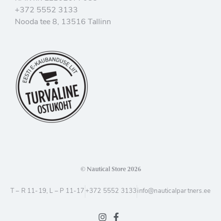
+372 5552 3133
Nooda tee 8, 13516 Tallinn
© Nautical Store 2026
T – R 11-19, L – P 11-17
+372 5552 3133
info@nauticalpartners.ee