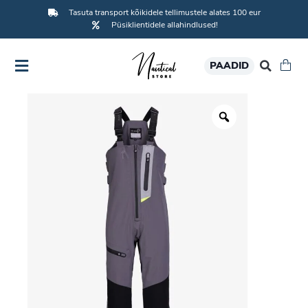
Tasuta transport kõikidele tellimustele alates 100 eur
Püsiklientidele allahindlused!
PAADID