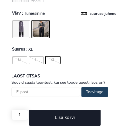
Tootekood: PP2911
Värv
: Tumesinine
suuruse juhend
Suurus
: XL
M
L
XL
LAOST OTSAS
Soovid saada teavitust, kui see toode uuesti laos on?
Teavitage
Lisa korvi