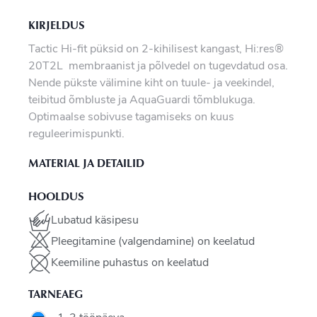
KIRJELDUS
Tactic Hi-fit püksid on 2-kihilisest kangast, Hi:res®
20T2L membraanist ja põlvedel on tugevdatud osa.
Nende pükste välimine kiht on tuule- ja veekindel,
teibitud õmbluste ja AquaGuardi tõmblukuga.
Optimaalse sobivuse tagamiseks on kuus
reguleerimispunkti.
MATERIAL JA DETAILID
HOOLDUS
Lubatud käsipesu
Pleegitamine (valgendamine) on keelatud
Keemiline puhastus on keelatud
TARNEAEG