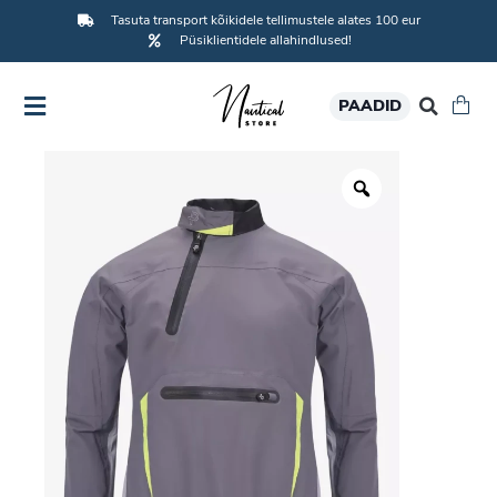
Tasuta transport kõikidele tellimustele alates 100 eur
Püsiklientidele allahindlused!
PAADID