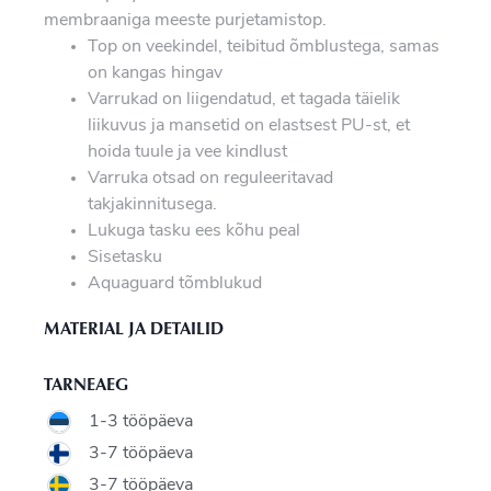
membraaniga meeste purjetamistop.
Top on veekindel, teibitud õmblustega, samas
on kangas hingav
Varrukad on liigendatud, et tagada täielik
liikuvus ja mansetid on elastsest PU-st, et
hoida tuule ja vee kindlust
Varruka otsad on reguleeritavad
takjakinnitusega.
Lukuga tasku ees kõhu peal
Sisetasku
Aquaguard tõmblukud
MATERIAL JA DETAILID
TARNEAEG
1-3 tööpäeva
3-7 tööpäeva
3-7 tööpäeva