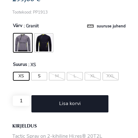
Tootekood: PP1913
Värv
: Graniit
suuruse juhend
Suurus
: XS
XS
S
M
L
XL
XXL
Lisa korvi
KIRJELDUS
Tactic Spray on 2-kihiline Hi:res® 20T2L