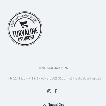
© Nautical Store 2026
T – R 11-19, L – P 11-17
+372 5552 3133
info@nauticalpartners.ee
Tagasi üles