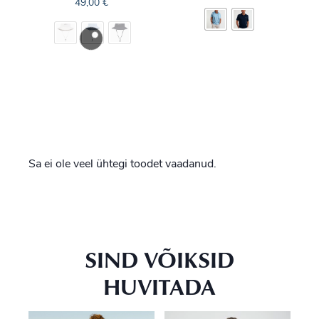
49,00
€
Sa ei ole veel ühtegi toodet vaadanud.
SIND VÕIKSID
HUVITADA