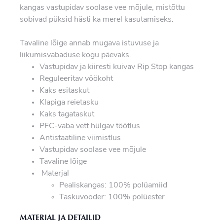
kangas vastupidav soolase vee mõjule, mistõttu
sobivad püksid hästi ka merel kasutamiseks.
Tavaline lõige annab mugava istuvuse ja
liikumisvabaduse kogu päevaks.
Vastupidav ja kiiresti kuivav Rip Stop kangas
Reguleeritav vöökoht
Kaks esitaskut
Klapiga reietasku
Kaks tagataskut
PFC-vaba vett hülgav töötlus
Antistaatiline viimistlus
Vastupidav soolase vee mõjule
Tavaline lõige
Materjal
Pealiskangas: 100% polüamiid
Taskuvooder: 100% polüester
MATERIAL JA DETAILID