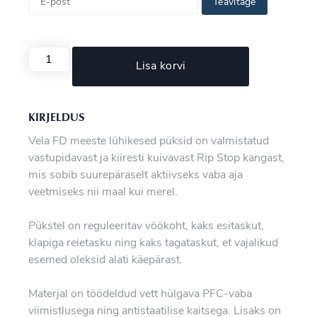
Teavitage
Lisa korvi
KIRJELDUS
Vela FD meeste lühikesed püksid on valmistatud
vastupidavast ja kiiresti kuivavast Rip Stop kangast,
mis sobib suurepäraselt aktiivseks vaba aja
veetmiseks nii maal kui merel.
Pükstel on reguleeritav vöökoht, kaks esitaskut,
klapiga reietasku ning kaks tagataskut, et vajalikud
esemed oleksid alati käepärast.
Materjal on töödeldud vett hülgava PFC-vaba
viimistlusega ning antistaatilise kaitsega. Lisaks on