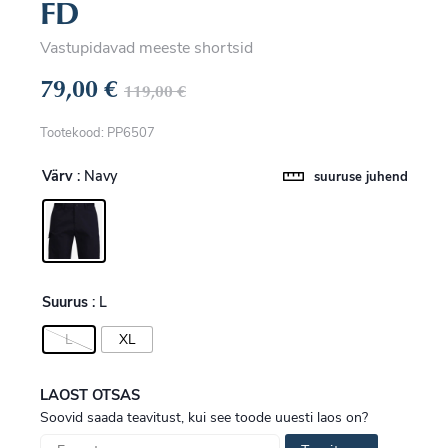
FD
Vastupidavad meeste shortsid
79,00
€
119,00
€
Tootekood: PP6507
Värv
: Navy
suuruse juhend
Suurus
: L
L
XL
LAOST OTSAS
Soovid saada teavitust, kui see toode uuesti laos on?