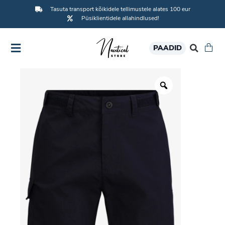
Tasuta transport kõikidele tellimustele alates 100 eur
Püsiklientidele allahindlused!
PAADID