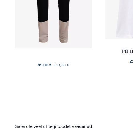
PELL
2
85,00
€
139,00
€
Sa ei ole veel ühtegi toodet vaadanud.