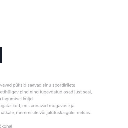
uivavad püksid saavad sinu spordiriiete
tthülgav pind ning tugevdatud osad just seal,
 tagumisel küljel.
a tagataskud, mis annavad mugavuse ja
atkale, merereisile või jalutuskäigule metsas.
öökohal