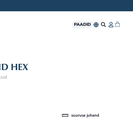
PAADID
ID HEX
ksid
suuruse juhend