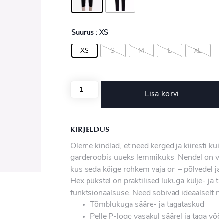
Suurus
: XS
XS
S
M
L
XL
Lisa korvi
KIRJELDUS
Oleme kindlad, et need kerged ja kiiresti k
garderoobis uueks lemmikuks. Nendel on ve
kus seda kõige rohkem vaja on – põlvedel ja
Hex pükstel on praktilised lukuga külje- j
funktsionaalsuse. Need sobivad ideaalselt m
Tõmblukuga sääre- ja tagataskud
Pelle P-logo vasakul säärel ja taga v