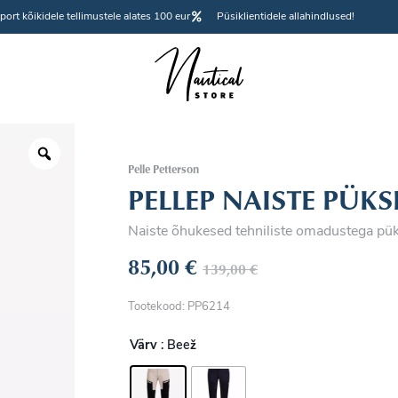
port kõikidele tellimustele alates 100 eur
Püsiklientidele allahindlused!
Pelle Petterson
PELLEP NAISTE PÜKS
Naiste õhukesed tehniliste omadustega pü
85,00
€
139,00
€
Tootekood: PP6214
Värv
: Beež