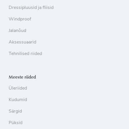
Dressipluusid ja fliisid
Windproof
Jalanõud
Aksessuaarid
Tehnilised riided
Meeste riided
Üleriided
Kudumid
Särgid
Püksid