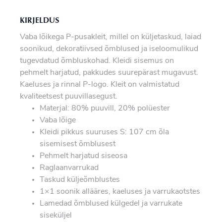
KIRJELDUS
Vaba lõikega P-pusakleit, millel on küljetaskud, laiad
soonikud, dekoratiivsed õmblused ja iseloomulikud
tugevdatud õmbluskohad. Kleidi sisemus on
pehmelt harjatud, pakkudes suurepärast mugavust.
Kaeluses ja rinnal P-logo. Kleit on valmistatud
kvaliteetsest puuvillasegust.
Materjal: 80% puuvill, 20% polüester
Vaba lõige
Kleidi pikkus suuruses S: 107 cm õla
sisemisest õmblusest
Pehmelt harjatud siseosa
Raglaanvarrukad
Taskud küljeõmblustes
1×1 soonik allääres, kaeluses ja varrukaotstes
Lamedad õmblused külgedel ja varrukate
siseküljel