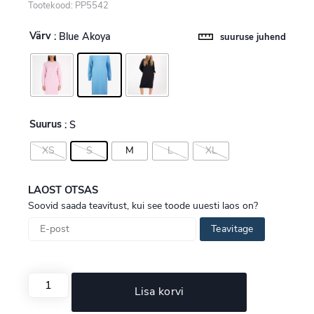
Tootekood: PP5542
Värv
: Blue Akoya
suuruse juhend
Suurus
: S
XS
S
M
L
XL
LAOST OTSAS
Soovid saada teavitust, kui see toode uuesti laos on?
Teavitage
Lisa korvi