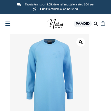
Tasuta transport kõikidele tellimustele alates 100 eur
Püsiklientidele allahindlused!
PAADID