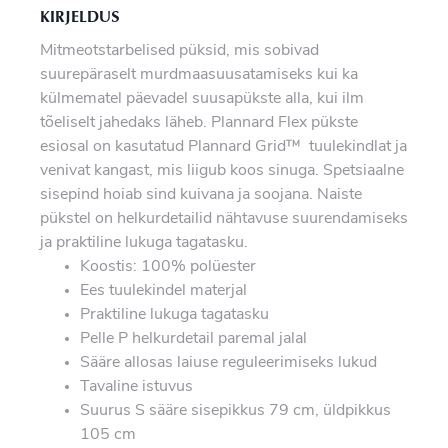
KIRJELDUS
Mitmeotstarbelised püksid, mis sobivad
suurepäraselt murdmaasuusatamiseks kui ka
külmematel päevadel suusapükste alla, kui ilm
tõeliselt jahedaks läheb. Plannard Flex pükste
esiosal on kasutatud Plannard Grid™ tuulekindlat ja
venivat kangast, mis liigub koos sinuga. Spetsiaalne
sisepind hoiab sind kuivana ja soojana. Naiste
pükstel on helkurdetailid nähtavuse suurendamiseks
ja praktiline lukuga tagatasku.
Koostis: 100% polüester
Ees tuulekindel materjal
Praktiline lukuga tagatasku
Pelle P helkurdetail paremal jalal
Sääre allosas laiuse reguleerimiseks lukud
Tavaline istuvus
Suurus S sääre sisepikkus 79 cm, üldpikkus
105 cm