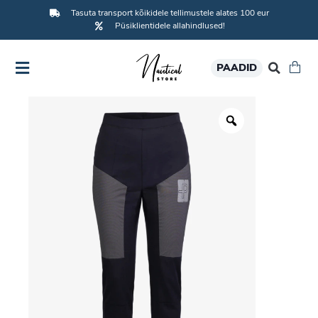
Tasuta transport kõikidele tellimustele alates 100 eur
Püsiklientidele allahindlused!
PAADID