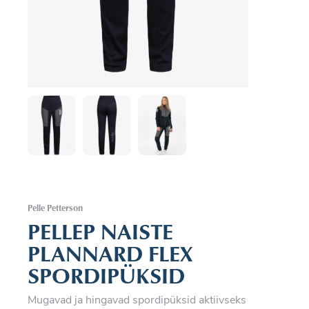
Pelle Petterson
PELLEP NAISTE
PLANNARD FLEX
SPORDIPÜKSID
Mugavad ja hingavad spordipüksid aktiivseks