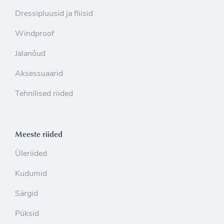
Dressipluusid ja fliisid
Windproof
Jalanõud
Aksessuaarid
Tehnilised riided
Meeste riided
Üleriided
Kudumid
Särgid
Püksid