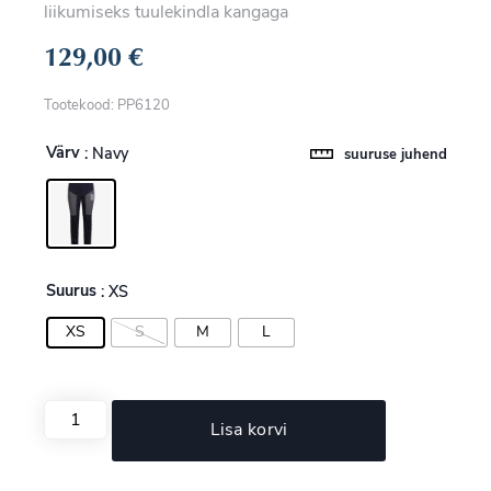
liikumiseks tuulekindla kangaga
129,00
€
Tootekood: PP6120
Värv
: Navy
suuruse juhend
Suurus
: XS
XS
S
M
L
Lisa korvi