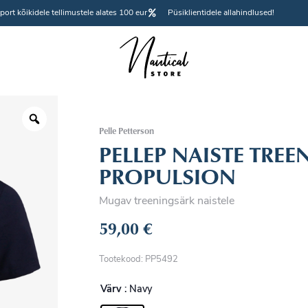
port kõikidele tellimustele alates 100 eur
Püsiklientidele allahindlused!
Pelle Petterson
PELLEP NAISTE TRE
PROPULSION
Mugav treeningsärk naistele
59,00
€
Tootekood: PP5492
Värv
: Navy