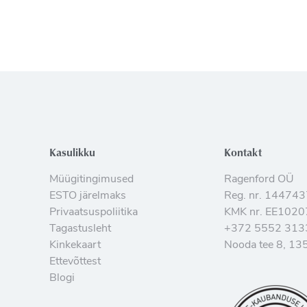
Kasulikku
Kontakt
Müügitingimused
Ragenford OÜ
ESTO järelmaks
Reg. nr. 14474
Privaatsuspoliitika
KMK nr. EE102
Tagastusleht
+372 5552 313
Kinkekaart
Nooda tee 8, 135
Ettevõttest
Blogi