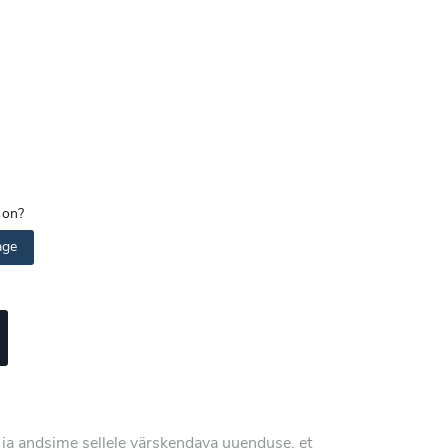
 on?
age
 ja andsime sellele värskendava uuenduse, et