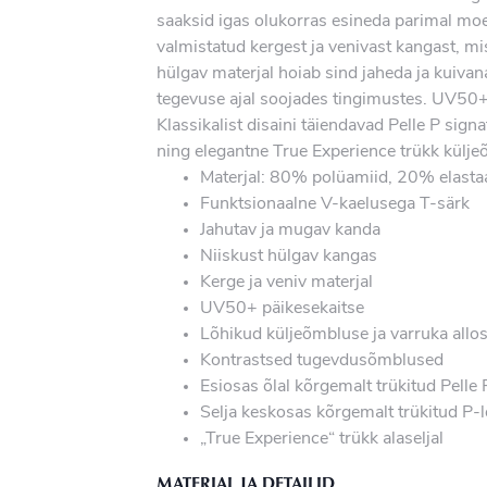
saaksid igas olukorras esineda parimal moe
valmistatud kergest ja venivast kangast, mis
hülgav materjal hoiab sind jaheda ja kuivan
tegevuse ajal soojades tingimustes. UV50+ 
Klassikalist disaini täiendavad Pelle P signa
ning elegantne True Experience trükk külje
Materjal: 80% polüamiid, 20% elasta
Funktsionaalne V-kaelusega T-särk
Jahutav ja mugav kanda
Niiskust hülgav kangas
Kerge ja veniv materjal
UV50+ päikesekaitse
Lõhikud küljeõmbluse ja varruka allo
Kontrastsed tugevdusõmblused
Esiosas õlal kõrgemalt trükitud Pelle 
Selja keskosas kõrgemalt trükitud P-
„True Experience“ trükk alaseljal
MATERIAL JA DETAILID