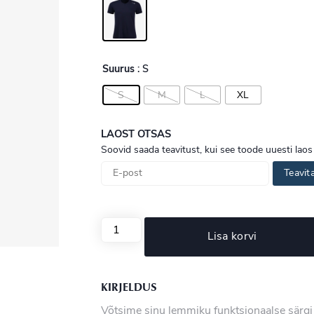
Suurus
: S
S
M
L
XL
LAOST OTSAS
Soovid saada teavitust, kui see toode uuesti laos
Teavit
Lisa korvi
KIRJELDUS
Võtsime sinu lemmiku funktsionaalse särgi