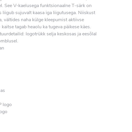
l. See V-kaelusega funktsionaalne T-särk on
 liigub sujuvalt kaasa iga liigutusega. Niiskust
a, vältides naha külge kleepumist aktiivse
kaitse tagab heaolu ka tugeva päikese käes.
tuurdetailid: logotrükk selja keskosas ja eesõlal
õmblusel.
an
sas
P logo
logo