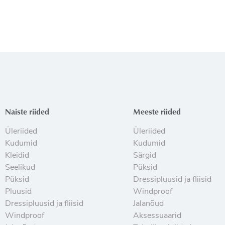
Naiste riided
Meeste riided
Üleriided
Üleriided
Kudumid
Kudumid
Kleidid
Särgid
Seelikud
Püksid
Püksid
Dressipluusid ja fliisid
Pluusid
Windproof
Dressipluusid ja fliisid
Jalanõud
Windproof
Aksessuaarid