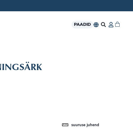
PAADID
ENINGSÄRK
suuruse juhend