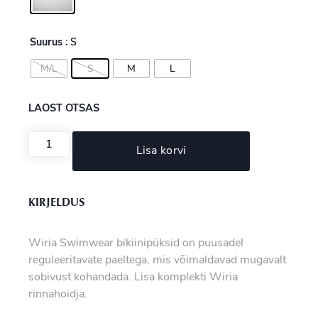
Suurus
: S
M/L
S
M
L
LAOST OTSAS
Lisa korvi
KIRJELDUS
Wiria Swimwear bikiinipüksid on puusadel
reguleeritavate paeltega, mis võimaldavad mugavalt
sobivust kohandada. Lisa komplekti Wiria
rinnahoidja.