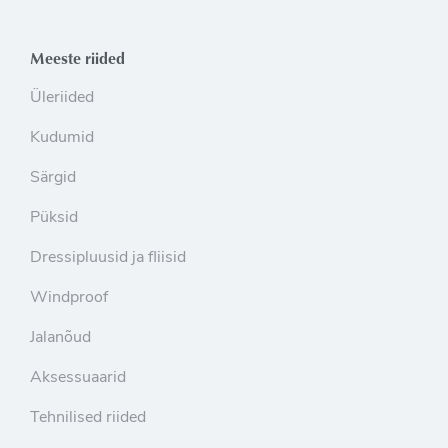
Meeste riided
Üleriided
Kudumid
Särgid
Püksid
Dressipluusid ja fliisid
Windproof
Jalanõud
Aksessuaarid
Tehnilised riided