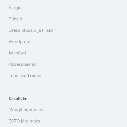
Särgid
Püksid
Dressipluusid ja fliisid
Windproof
Jalanõud
Aksessuaarid
Tehnilised riided
Kasulikku
Müügitingimused
ESTO järelmaks