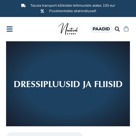
Tasuta transport kõikidele tellimustele alates 100 eur
Püsiklientidele allahindlused!
PAADID
DRESSIPLUUSID JA FLIISID