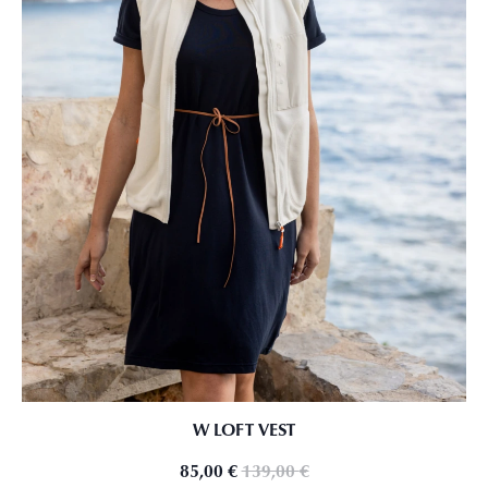
W LOFT VEST
85,00
€
139,00
€