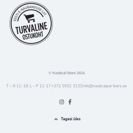
© Nautical Store 2026
T – R 11-19, L – P 11-17
+372 5552 3133
info@nauticalpartners.ee
Tagasi üles