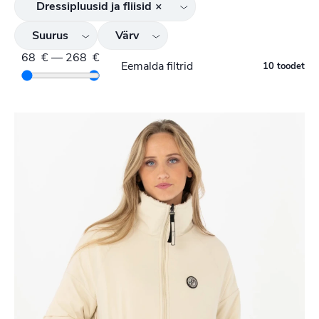
Dressipluusid ja fliisid
×
Suurus
Värv
68
€
—
268
€
Eemalda filtrid
10 toodet