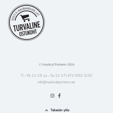
© Nautical Partners 2026
Ti – Pe 11–19, La – Su 11–17
+372 5552 3133
info@nauticalpartners.ee
Takaisin ylös