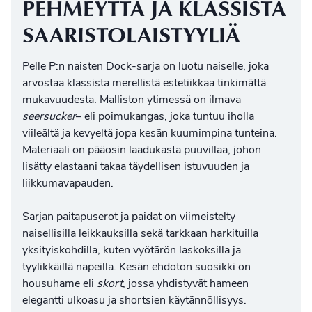
PEHMEYTTÄ JA KLASSISTA
SAARISTOLAISTYYLIÄ
Pelle P:n naisten Dock-sarja on luotu naiselle, joka
arvostaa klassista merellistä estetiikkaa tinkimättä
mukavuudesta. Malliston ytimessä on ilmava
seersucker
– eli poimukangas, joka tuntuu iholla
viileältä ja kevyeltä jopa kesän kuumimpina tunteina.
Materiaali on pääosin laadukasta puuvillaa, johon
lisätty elastaani takaa täydellisen istuvuuden ja
liikkumavapauden.
Sarjan
paitapuserot
ja paidat on viimeistelty
naisellisilla leikkauksilla sekä tarkkaan harkituilla
yksityiskohdilla, kuten vyötärön laskoksilla ja
tyylikkäillä napeilla. Kesän ehdoton suosikki on
housuhame eli
skort
, jossa yhdistyvät
hameen
elegantti ulkoasu ja shortsien käytännöllisyys.