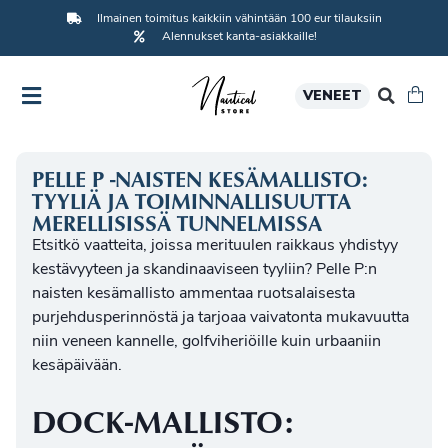
Ilmainen toimitus kaikkiin vähintään 100 eur tilauksiin
Alennukset kanta-asiakkaille!
VENEET
PELLE P -NAISTEN KESÄMALLISTO:
TYYLIÄ JA TOIMINNALLISUUTTA
MERELLISISSÄ TUNNELMISSA
Etsitkö vaatteita, joissa merituulen raikkaus yhdistyy
kestävyyteen ja skandinaaviseen tyyliin?
Pelle P:n
naisten kesämallisto
ammentaa ruotsalaisesta
purjehdusperinnöstä ja tarjoaa vaivatonta mukavuutta
niin veneen kannelle, golfviheriöille kuin urbaaniin
kesäpäivään.
DOCK-MALLISTO: