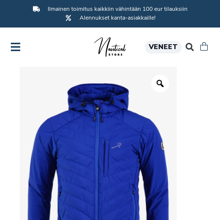
Ilmainen toimitus kaikkiin vähintään 100 eur tilauksiin
Alennukset kanta-asiakkaille!
VENEET