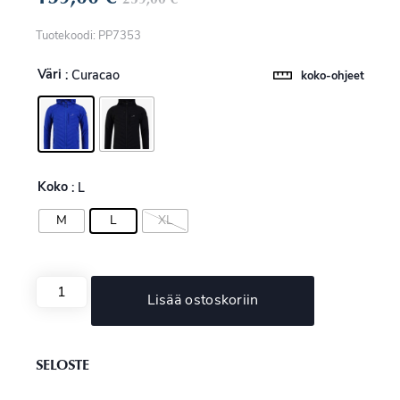
Tuotekoodi: PP7353
Väri
: Curacao
koko-ohjeet
Koko
: L
M
L
XL
Lisää ostoskoriin
SELOSTE