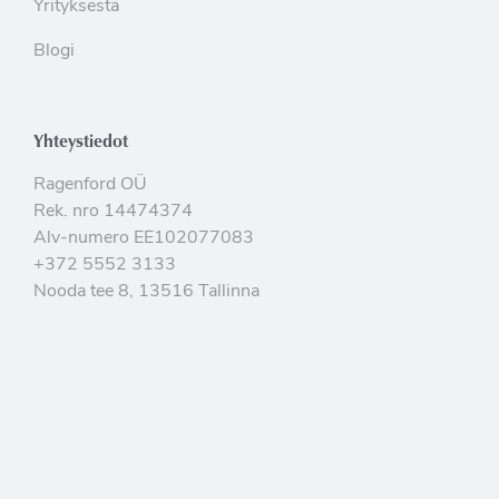
Yrityksestä
Blogi
Yhteystiedot
Ragenford OÜ
Rek. nro 14474374
Alv-numero EE102077083
+372 5552 3133
Nooda tee 8, 13516 Tallinna