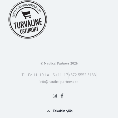
© Nautical Partners 2026
Ti – Pe 11–19, La – Su 11–17
+372 5552 3133
info@nauticalpartners.ee
Takaisin ylös