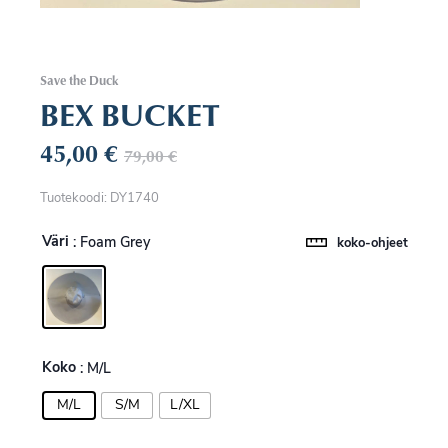
Save the Duck
BEX BUCKET
45,00
€
79,00
€
Tuotekoodi: DY1740
Väri
: Foam Grey
koko-ohjeet
Koko
: M/L
M/L
S/M
L/XL