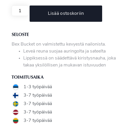
Lisää ostoskoriin
SELOSTE
Bex Bucket on valmistettu kevyestä nailonista.
Leveä reuna suojaa auringolta ja sateelta
Lippiksessä on säädettävä kiristysnauha, joka
takaa yksilöllisen ja mukavan istuvuuden
TOIMITUSAIKA
1-3 työpäivää
3-7 työpäivää
3-7 työpäivää
3-7 työpäivää
3-7 työpäivää