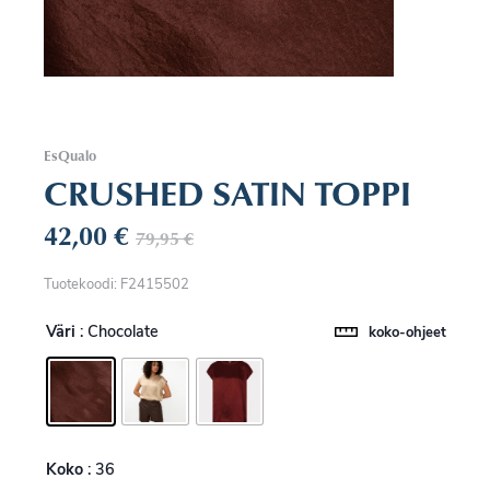
EsQualo
CRUSHED SATIN TOPPI
42,00
€
79,95
€
Tuotekoodi: F2415502
Väri
: Chocolate
koko-ohjeet
Koko
: 36