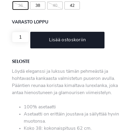
36
38
40
42
VARASTO LOPPU
Lisää ostoskoriin
SELOSTE
Löydä eleganssi ja luksus tämän pehmeästä ja
hohtavasta kankaasta valmistetun puseron avulla.
Pääntien reunaa koristaa kimaltava lurexlanka, joka
antaa hienostuneen ja glamourisen viimeistelyn.
100% asetaatti
Asetaatti on erittäin joustava ja säilyttää hyvin
muotonsa.
Koko 38: kokonaispituus 62 cm.