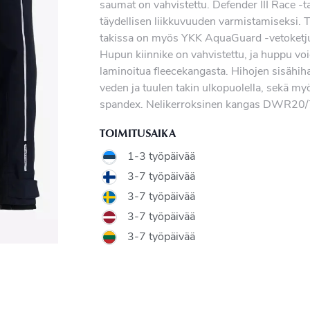
saumat on vahvistettu. Defender III Race -t
täydellisen liikkuvuuden varmistamiseksi. T
takissa on myös YKK AquaGuard -vetoketjut.
Hupun kiinnike on vahvistettu, ja huppu vo
laminoitua fleecekangasta. Hihojen sisähih
veden ja tuulen takin ulkopuolella, sekä my
spandex. Nelikerroksinen kangas DWR20
TOIMITUSAIKA
1-3 työpäivää
3-7 työpäivää
3-7 työpäivää
3-7 työpäivää
3-7 työpäivää