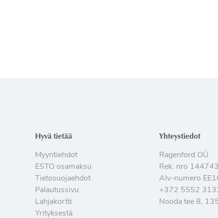
Hyvä tietää
Yhteystiedot
Myyntiehdot
Ragenford OÜ
ESTO osamaksu
Rek. nro 14474
Tietosuojaehdot
Alv-numero EE
Palautussivu
+372 5552 313
Lahjakortti
Nooda tee 8, 135
Yrityksestä