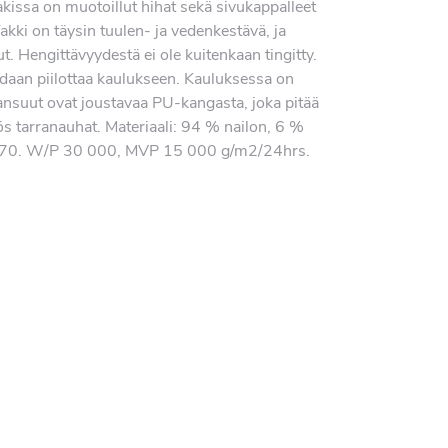
akissa on muotoillut hihat sekä sivukappalleet
akki on täysin tuulen- ja vedenkestävä, ja
 Hengittävyydestä ei ole kuitenkaan tingitty.
idaan piilottaa kaulukseen. Kauluksessa on
ansuut ovat joustavaa PU-kangasta, joka pitää
ös tarranauhat. Materiaali: 94 % nailon, 6 %
/70. W/P 30 000, MVP 15 000 g/m2/24hrs.