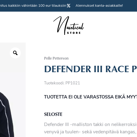
itus kaikkiin vähintään 100 eur tilauksiin
Alennukset kanta-asiakkaille!
Pelle Petterson
DEFENDER III RACE
Tuotekoodi: PP1021
TUOTETTA EI OLE VARASTOSSA EIKÄ MY
SELOSTE
Defender III -malliston takki on nelikerro
venyvä ja tuulen- sekä vedenpitävä kangas,