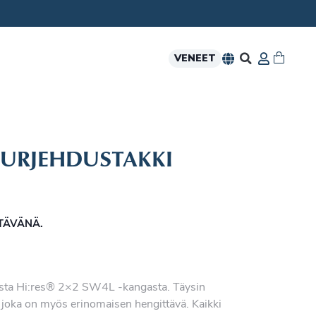
VENEET
 PURJEHDUSTAKKI
YTÄVÄNÄ.
ksista Hi:res® 2×2 SW4L -kangasta. Täysin
 joka on myös erinomaisen hengittävä. Kaikki