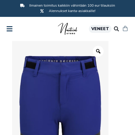
Ilmainen toimitus kaikkiin vähintään 100 eur tilauksiin
Alennukset kanta-asiakkaille!
VENEET