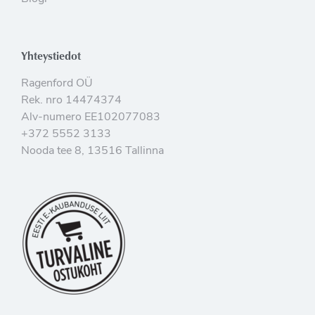
Yhteystiedot
Ragenford OÜ
Rek. nro 14474374
Alv-numero EE102077083
+372 5552 3133
Nooda tee 8, 13516 Tallinna