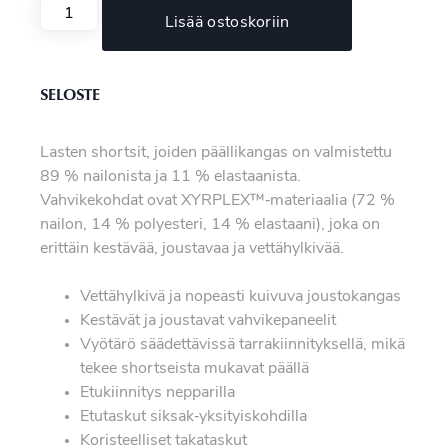
Lisää ostoskoriin
SELOSTE
Lasten shortsit, joiden päällikangas on valmistettu
89 % nailonista ja 11 % elastaanista.
Vahvikekohdat ovat XYRPLEX™‑materiaalia (72 %
nailon, 14 % polyesteri, 14 % elastaani), joka on
erittäin kestävää, joustavaa ja vettähylkivää.
Vettähylkivä ja nopeasti kuivuva joustokangas
Kestävät ja joustavat vahvikepaneelit
Vyötärö säädettävissä tarrakiinnityksellä, mikä
tekee shortseista mukavat päällä
Etukiinnitys nepparilla
Etutaskut siksak‑yksityiskohdilla
Koristeelliset takataskut