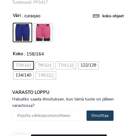
Tuotekoodi: PP3417
Väri
: curaqao
koko-ohjeet
Koko
: 158/164
158/164
98/104
110/116
122/128
134/140
146/152
VARASTO LOPPU
Haluatko saada ilmoituksen, kun tämä tuote on jälleen
varastossa?
Ilmoittaa