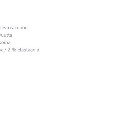
leva rakenne
vuutta
koina
a / 2 % elastaania