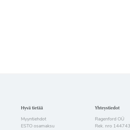
Hyvä tietää
Yhteystiedot
Myyntiehdot
Ragenford OÜ
ESTO osamaksu
Rek. nro 14474