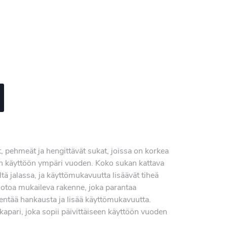
, pehmeät ja hengittävät sukat, joissa on korkea
en käyttöön ympäri vuoden. Koko sukan kattava
tä jalassa, ja käyttömukavuutta lisäävät tiheä
toa mukaileva rakenne, joka parantaa
hentää hankausta ja lisää käyttömukavuutta.
apari, joka sopii päivittäiseen käyttöön vuoden