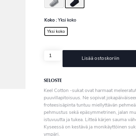
Koko
: Yksi koko
Yksi koko
Lisää ostoskoriin
SELOSTE
Keel Cotton -sukat ovat harmaat meleeratut
puuvillapitoisuus. Ne sopivat jokapäiväise
froteesisäpinta tuntuu miellyttävän pehmeäl
pehmustus sekä epäsymmetrinen, jalan muo
istuvuutta ja tukea. Litteä kärjen sauma vä
Kyseessä on kestävä ja monikäyttöinen sukk
ympäri.