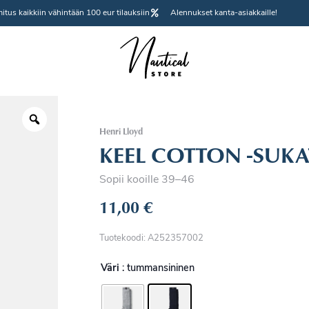
itus kaikkiin vähintään 100 eur tilauksiin
Alennukset kanta-asiakkaille!
Henri Lloyd
KEEL COTTON -SUKA
Sopii kooille 39–46
11,00
€
Tuotekoodi: A252357002
Väri
: tummansininen