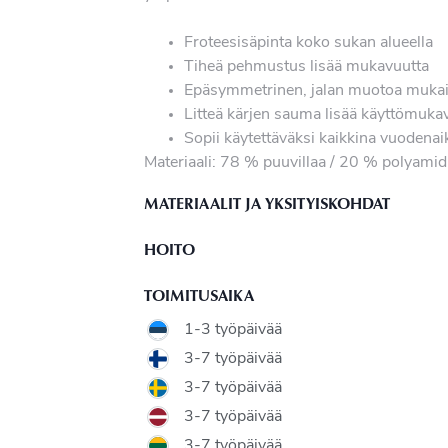
Froteesisäpinta koko sukan alueella
Tiheä pehmustus lisää mukavuutta
Epäsymmetrinen, jalan muotoa mukai
Litteä kärjen sauma lisää käyttömuka
Sopii käytettäväksi kaikkina vuodenai
Materiaali: 78 % puuvillaa / 20 % polyamidi
MATERIAALIT JA YKSITYISKOHDAT
HOITO
TOIMITUSAIKA
1-3 työpäivää
3-7 työpäivää
3-7 työpäivää
3-7 työpäivää
3-7 työpäivää