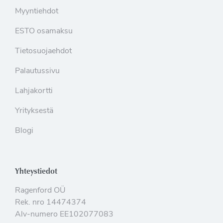
Myyntiehdot
ESTO osamaksu
Tietosuojaehdot
Palautussivu
Lahjakortti
Yrityksestä
Blogi
Yhteystiedot
Ragenford OÜ
Rek. nro 14474374
Alv-numero EE102077083