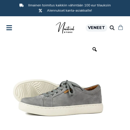
Ilmainen toimitus kaikkiin vähintään 100 eur tilauksiin
Alennukset kanta-asiakkaille!
VENEET