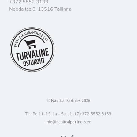
+372 5552 3133
Nooda tee 8, 13516 Tallinna
© Nautical Partners 2026
Ti – Pe 11–19, La – Su 11–17
+372 5552 3133
info@nauticalpartners.ee