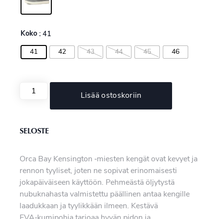
Koko
: 41
41
42
43
44
45
46
Lisää ostoskoriin
SELOSTE
Orca Bay Kensington ‑miesten kengät ovat kevyet ja
rennon tyyliset, joten ne sopivat erinomaisesti
jokapäiväiseen käyttöön. Pehmeästä öljytystä
nubuknahasta valmistettu päällinen antaa kengille
laadukkaan ja tyylikkään ilmeen. Kestävä
EVA‑kumipohja tarjoaa hyvän pidon ja