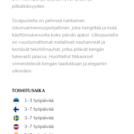
pitkäikäisyyden.
Sisäpuolella on pehmeä nahkainen
iskunvaimennuspohjallinen, joka hengittää ja lisää
käyttömukavuutta koko päivän ajaksi. Ulkopuolella
on ruostumattomat metalliset nauhanreiät ja
kestävät tekstiilinauhat, jotka pitävät kengän
tukevasti jalassa. Huolitellut tikkaukset
viimeistelevät kengän laadukkaan ja elegantin
ulkonäön.
TOIMITUSAIKA
1-3 työpäivää
3-7 työpäivää
3-7 työpäivää
3-7 työpäivää