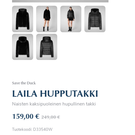
Save the Duck
LAILA HUPPUTAKKI
Naisten kaksipuoleinen hupullinen takki
159,00
€
249,00
€
Tuotekoodi: D33540W