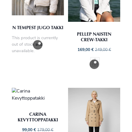
N TEMPEST JUGO TAKKI
PELLEP NAISTEN
This product is currently
CREW‑TAKKI
out of stock and
169,00
€
249,00
€
unavailable.
CARINA
KEVYTTOPPATAKKI
99,00
€
179,00
€