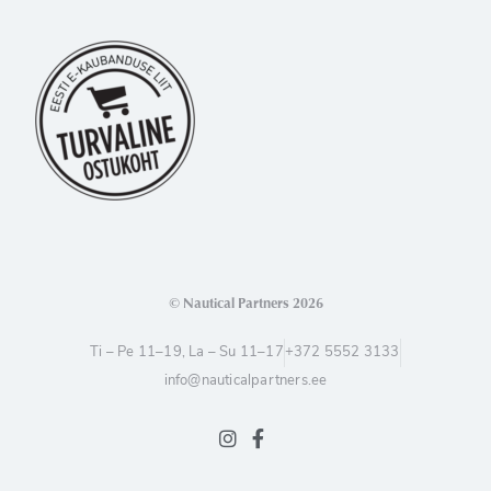
© Nautical Partners 2026
Ti – Pe 11–19, La – Su 11–17
+372 5552 3133
info@nauticalpartners.ee