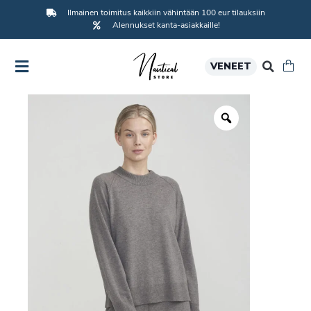
Ilmainen toimitus kaikkiin vähintään 100 eur tilauksiin
Alennukset kanta-asiakkaille!
VENEET