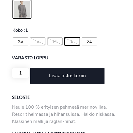
Koko
: L
XS
S
M
L
XL
VARASTO LOPPU
Lisää ostoskoriin
SELOSTE
Neule 100 % erityisen pehmeää merinovillaa.
Resorit helmassa ja hihansuissa. Halkio niskassa.
Klassinen malli ja raglan-hihat.