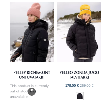
PELLEP RICHEMONT
PELLEO ZONDA JUGO
UNTUVATAKKI
TALVITAKKI
This product is currently
179,00
€
259,00
€
out of stock and
unavailable.