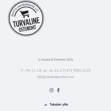
© Nautical Partners 2026
Ti – Pe 11–19, La – Su 11–17
+372 5552 3133
info@nauticalpartners.ee
Takaisin ylös