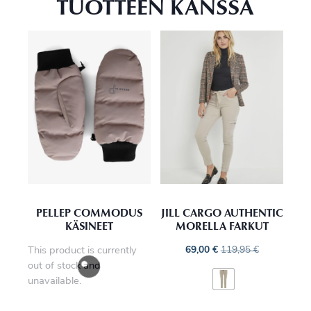
TUOTTEEN KANSSA
PELLEP COMMODUS
JILL CARGO AUTHENTIC
KÄSINEET
MORELLA FARKUT
This product is currently
69,00
€
119,95
€
out of stock and
unavailable.