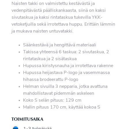
Naisten takki on valmistettu kestävästä ja
vedenpitävästä päälliskankaasta, siinä on kaksi
sivutaskua ja kaksi rintataskua tukevilla YKK-
vetoketjuilla sekä irrotettava huppu. Erittäin lämmin
ja mukava naisten untuvatakki.
Säänkestävä ja hengittävä materiaali
Takissa yhteensä 6 taskua: 2 sivutaskua, 2
rintataskua ja 2 sisätaskua
Hupussa kiristysnauha ja irrotettava rakenne
Hupussa heijastava P-logo ja vasemmassa
hihassa brodeerattu P-logo
Helman sivuilla 3 nepparia, jotka avattuna
mahdollistavat pidemmän askeleen
Koko S selän pituus: 129 cm
Mallin pituus 170 cm, käyttää kokoa S
TOIMITUSAIKA
1-3 työpäivää