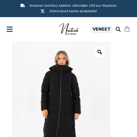
Ilmainen toimitus kaikkiin vähintään 100 eur tilauksiin
Alennukset kanta-asiakkaille!
VENEET