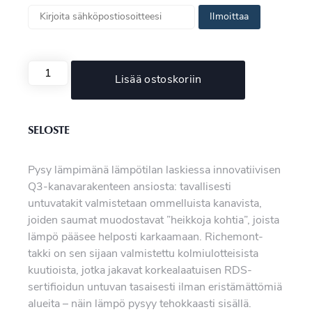
Ilmoittaa
Lisää ostoskoriin
SELOSTE
Pysy lämpimänä lämpötilan laskiessa innovatiivisen
Q3-kanavarakenteen ansiosta: tavallisesti
untuvatakit valmistetaan ommelluista kanavista,
joiden saumat muodostavat ”heikkoja kohtia”, joista
lämpö pääsee helposti karkaamaan. Richemont-
takki on sen sijaan valmistettu kolmiulotteisista
kuutioista, jotka jakavat korkealaatuisen RDS-
sertifioidun untuvan tasaisesti ilman eristämättömiä
alueita – näin lämpö pysyy tehokkaasti sisällä.