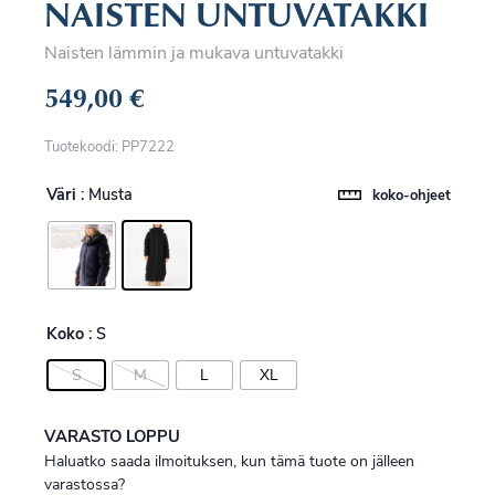
NAISTEN UNTUVATAKKI
Naisten lämmin ja mukava untuvatakki
549,00
€
Tuotekoodi: PP7222
Väri
: Musta
koko-ohjeet
Koko
: S
S
M
L
XL
VARASTO LOPPU
Haluatko saada ilmoituksen, kun tämä tuote on jälleen
varastossa?