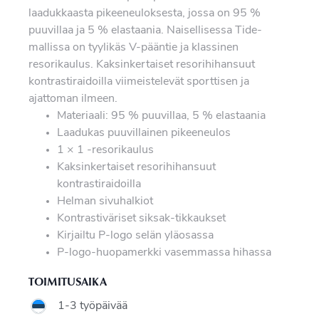
laadukkaasta pikeeneuloksesta, jossa on 95 %
puuvillaa ja 5 % elastaania. Naisellisessa Tide-
mallissa on tyylikäs V-pääntie ja klassinen
resorikaulus. Kaksinkertaiset resorihihansuut
kontrastiraidoilla viimeistelevät sporttisen ja
ajattoman ilmeen.
Materiaali: 95 % puuvillaa, 5 % elastaania
Laadukas puuvillainen pikeeneulos
1 × 1 -resorikaulus
Kaksinkertaiset resorihihansuut
kontrastiraidoilla
Helman sivuhalkiot
Kontrastiväriset siksak-tikkaukset
Kirjailtu P-logo selän yläosassa
P-logo-huopamerkki vasemmassa hihassa
TOIMITUSAIKA
1-3 työpäivää