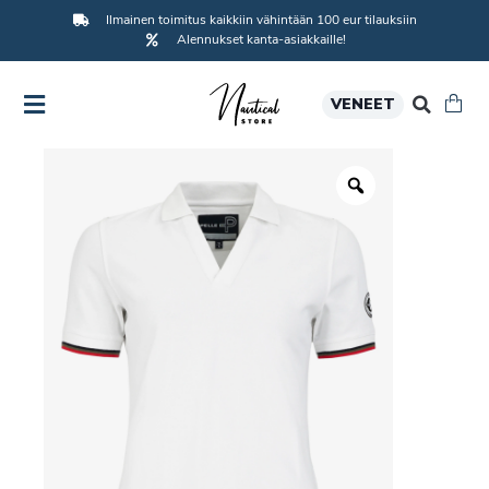
Ilmainen toimitus kaikkiin vähintään 100 eur tilauksiin
Alennukset kanta-asiakkaille!
VENEET