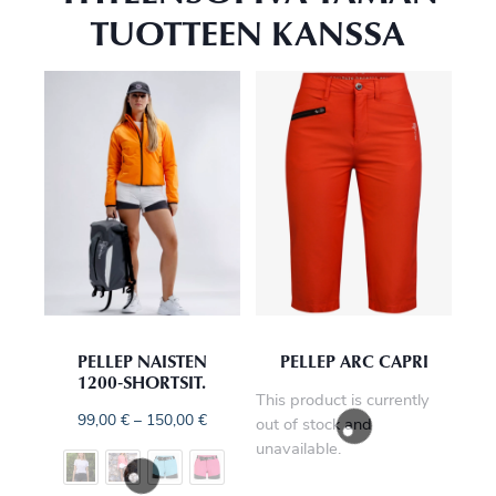
TUOTTEEN KANSSA
PELLEP NAISTEN
PELLEP ARC CAPRI
1200‑SHORTSIT.
This product is currently
99,00
€
–
150,00
€
out of stock and
unavailable.