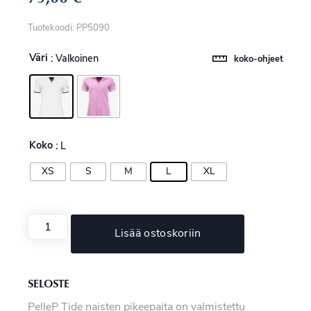
Tuotekoodi: PP5090
Väri
: Valkoinen
koko-ohjeet
Koko
: L
XS
S
M
L
XL
Lisää ostoskoriin
SELOSTE
PelleP Tide naisten pikeepaita on valmistettu