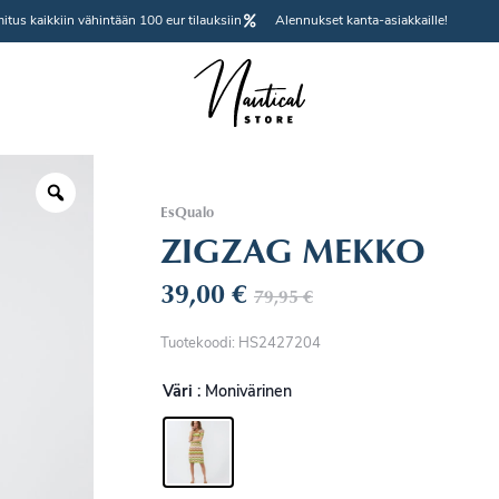
itus kaikkiin vähintään 100 eur tilauksiin
Alennukset kanta-asiakkaille!
EsQualo
ZIGZAG MEKKO
39,00
€
79,95
€
Tuotekoodi: HS2427204
Väri
: Monivärinen