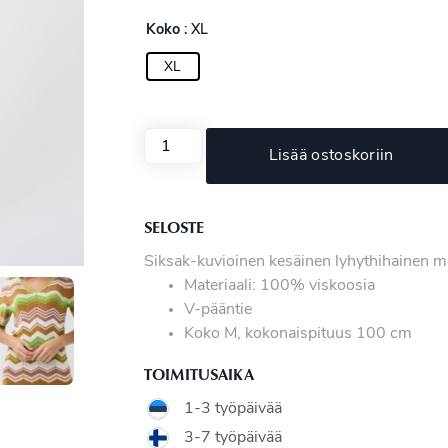
Koko
: XL
XL
Lisää ostoskoriin
SELOSTE
Siksak-kuvioinen kesäinen lyhythihainen me
Materiaali: 100% viskoosia
V-pääntie
Koko M, kokonaispituus 100 cm
TOIMITUSAIKA
1-3 työpäivää
3-7 työpäivää