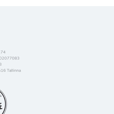
374
102077083
3
16 Tallinna