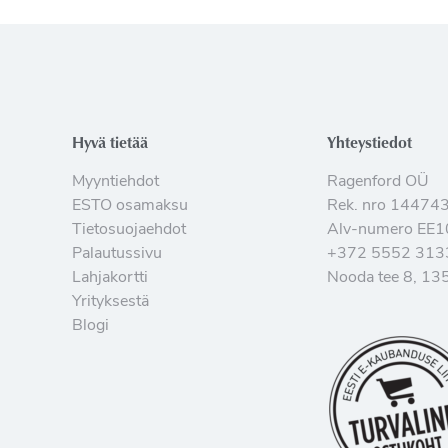
Hyvä tietää
Yhteystiedot
Myyntiehdot
Ragenford OÜ
ESTO osamaksu
Rek. nro 14474
Tietosuojaehdot
Alv-numero EE
Palautussivu
+372 5552 313
Lahjakortti
Nooda tee 8, 135
Yrityksestä
Blogi