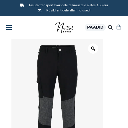
Tasuta transport kõikidele tellimustele alates 100 eur
Püsiklientidele allahindlused!
PAADID