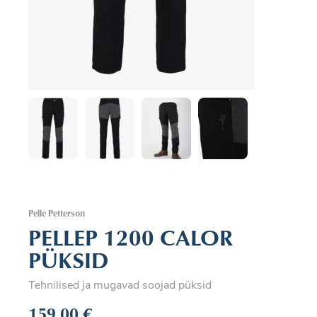
Pelle Petterson
PELLEP 1200 CALOR
PÜKSID
Tehnilised ja mugavad soojad püksid
159,00
€