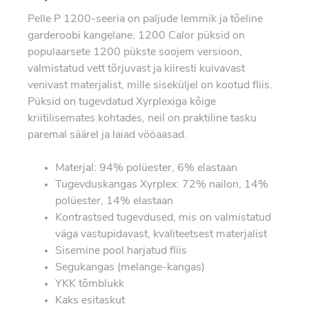
Pelle P 1200-seeria on paljude lemmik ja tõeline
garderoobi kangelane. 1200 Calor püksid on
populaarsete 1200 pükste soojem versioon,
valmistatud vett tõrjuvast ja kiiresti kuivavast
venivast materjalist, mille siseküljel on kootud fliis.
Püksid on tugevdatud Xyrplexiga kõige
kriitilisemates kohtades, neil on praktiline tasku
paremal säärel ja laiad vööaasad.
Materjal: 94% polüester, 6% elastaan
Tugevduskangas Xyrplex: 72% nailon, 14%
polüester, 14% elastaan
Kontrastsed tugevdused, mis on valmistatud
väga vastupidavast, kvaliteetsest materjalist
Sisemine pool harjatud fliis
Segukangas (melange-kangas)
YKK tõmblukk
Kaks esitaskut