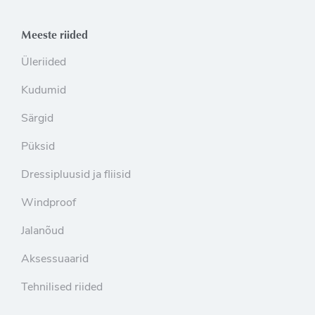
Meeste riided
Üleriided
Kudumid
Särgid
Püksid
Dressipluusid ja fliisid
Windproof
Jalanõud
Aksessuaarid
Tehnilised riided