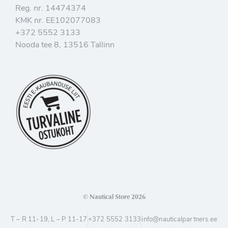
Reg. nr. 14474374
KMK nr. EE102077083
+372 5552 3133
Nooda tee 8, 13516 Tallinn
© Nautical Store 2026
T – R 11-19, L – P 11-17
+372 5552 3133
info@nauticalpartners.ee