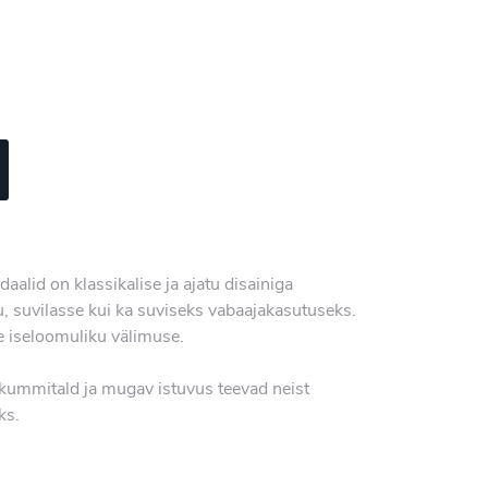
alid on klassikalise ja ajatu disainiga
u, suvilasse kui ka suviseks vabaajakasutuseks.
e iseloomuliku välimuse.
 kummitald ja mugav istuvus teevad neist
ks.