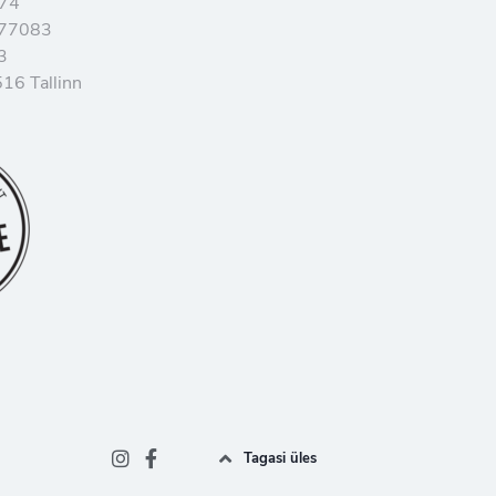
374
077083
3
16 Tallinn
Tagasi üles