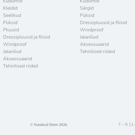
Kudumid
Kudumid
Kleidid
Särgid
Seelikud
Püksid
Püksid
Dressipluusid ja fliisid
Pluusid
Windproof
Dressipluusid ja fliisid
Jalanõud
Windproof
Aksessuaarid
Jalanõud
Tehnilised riided
Aksessuaarid
Tehnilised riided
© Nautical Store 2026
T – R 11