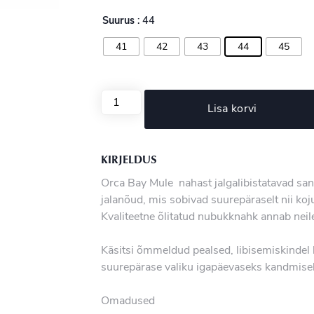
Suurus
: 44
41
42
43
44
45
Lisa korvi
KIRJELDUS
Orca Bay Mule nahast jalgalibistatavad sanda
jalanõud, mis sobivad suurepäraselt nii koj
Kvaliteetne õlitatud nubukknahk annab neil
Käsitsi õmmeldud pealsed, libisemiskindel
suurepärase valiku igapäevaseks kandmise
Omadused