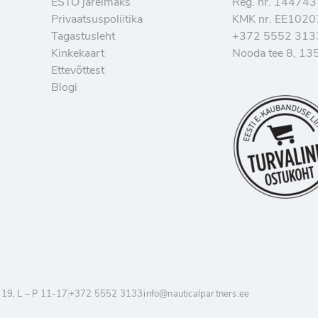
ESTO järelmaks
Reg. nr. 14474
Privaatsuspoliitika
KMK nr. EE102
Tagastusleht
+372 5552 313
Kinkekaart
Nooda tee 8, 135
Ettevõttest
Blogi
-19, L – P 11-17
+372 5552 3133
info@nauticalpartners.ee