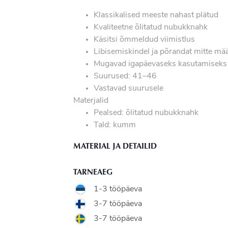
Klassikalised meeste nahast plätud
Kvaliteetne õlitatud nubukknahk
Käsitsi õmmeldud viimistlus
Libisemiskindel ja põrandat mitte mä
Mugavad igapäevaseks kasutamiseks
Suurused: 41–46
Vastavad suurusele
Materjalid
Pealsed: õlitatud nubukknahk
Tald: kumm
MATERIAL JA DETAILID
TARNEAEG
1-3 tööpäeva
3-7 tööpäeva
3-7 tööpäeva