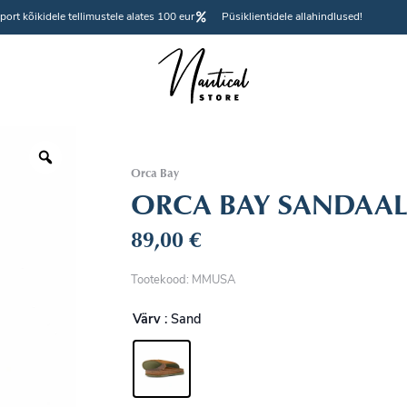
port kõikidele tellimustele alates 100 eur
Püsiklientidele allahindlused!
Orca Bay
ORCA BAY SANDAAL
89,00
€
Tootekood: MMUSA
Värv
: Sand