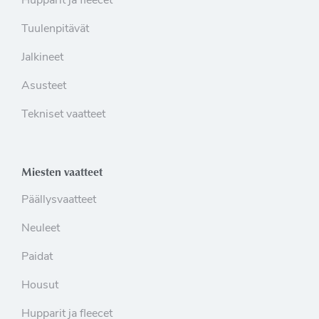
Hupparit ja fleecet
Tuulenpitävät
Jalkineet
Asusteet
Tekniset vaatteet
Miesten vaatteet
Päällysvaatteet
Neuleet
Paidat
Housut
Hupparit ja fleecet