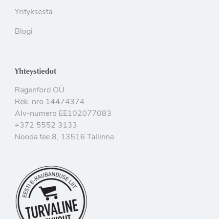
Yrityksestä
Blogi
Yhteystiedot
Ragenford OÜ
Rek. nro 14474374
Alv-numero EE102077083
+372 5552 3133
Nooda tee 8, 13516 Tallinna