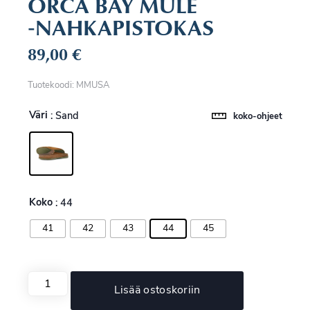
ORCA BAY MULE
‑NAHKAPISTOKAS
89,00
€
Tuotekoodi: MMUSA
Väri
: Sand
koko-ohjeet
Koko
: 44
41
42
43
44
45
Lisää ostoskoriin