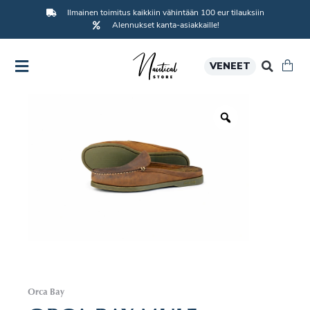
Ilmainen toimitus kaikkiin vähintään 100 eur tilauksiin
Alennukset kanta-asiakkaille!
VENEET
Orca Bay