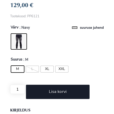
129,00
€
Tootekood: PP6121
Värv
: Navy
suuruse juhend
Suurus
: M
M
L
XL
XXL
Lisa korvi
KIRJELDUS