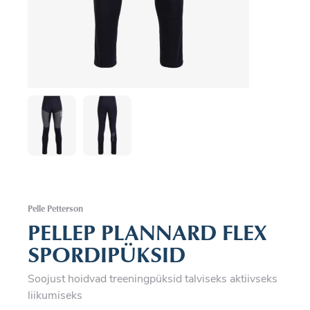
Pelle Petterson
PELLEP PLANNARD FLEX
SPORDIPÜKSID
Soojust hoidvad treeningpüksid talviseks aktiivseks
liikumiseks