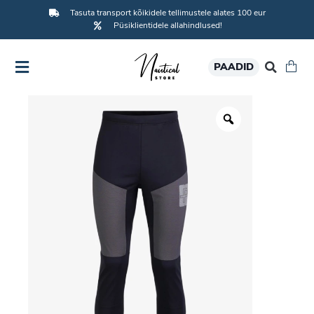
Tasuta transport kõikidele tellimustele alates 100 eur
Püsiklientidele allahindlused!
PAADID