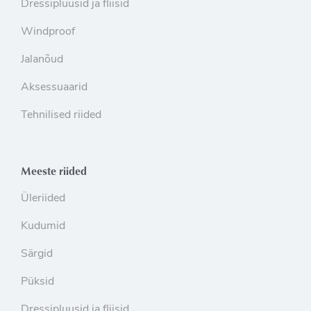
Dressipluusid ja fliisid
Windproof
Jalanõud
Aksessuaarid
Tehnilised riided
Meeste riided
Üleriided
Kudumid
Särgid
Püksid
Dressipluusid ja fliisid