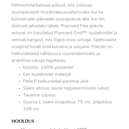
Mitmeotstarbelised püksid, mis sobivad
suurepäraselt murdmaasuusatamiseks kui ka
külmematel päevadel suusapükste alla, kui ilm
tõeliselt jahedaks läheb. Plannard Flex pükste
esiosal on kasutatud Plannard Grid™ tuulekindlat ja
venivat kangast, mis liigub koos sinuga. Spetsiaalne
sisepind hoiab sind kuivana ja soojana. Pükstel on
helkurdetailid nähtavuse suurendamiseks ja
praktiline lukuga tagatasku.
Koostis: 100% polüester
Ees tuulekindel materjal
Pelle P helkurdetail paremal jalal
Sääre allosas laiuse reguleerimiseks lukud
Tavaline istuvus
Suurus L sääre sisepikkus 79 cm, üldpikkus
109 cm
HOOLDUS